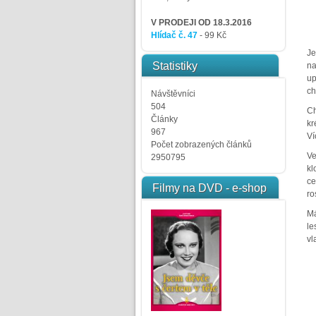
V PRODEJI OD 18.3.2016
Hlídač č. 47
- 99 Kč
Je
Statistiky
na
up
ch
Návštěvníci
504
Ch
Články
kr
967
Ví
Počet zobrazených článků
Ve
2950795
kl
ce
Filmy na DVD - e-shop
ro
Má
le
vl