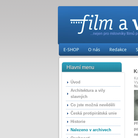
...nejen pro milovníky filmů 
E-SHOP
O nás
Redakce
Hlavní menu
K
Ka
Úvod
Vy
Na
Architektura a vily
slavných
Co jste možná nevěděli
Česká protipirátská unie
Historie
Př
po
Nalezeno v archivech
ne