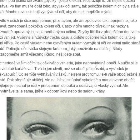
te-li pod očima tak zvané „pytlíky“, jděte k lékaři. Prozrazuje to, že nejste docela
ráva. Po tom musíte dbát toho, aby jak oči samy, tak pokožka kolem nich byla stále
stá. Mnoho dívek se bojí vymývat si oči, aby do nich nepřišlo mýdlo.
dlo v očích je sice nepříjemné, přiznávám, ale ani zpolovice tak nepříjemné, jako
avá, zanedbaná pokožka kolem očí. Často vidím mnoho dívek, jinak hezky a
zvadně upravených, se zanedbanýma očima. Zbytky líčidla z předešlého dne velm
zí vzhled. Vyšetřte si vždycky trochu času a čistěte pozorně kůži kolem očí a také
ní víčka. Po cestě vlakem nebo otevřeným autem vymyjte si oči ve velmi málo slan
dě. Potírejte oční víčka stejným krémem, jaký používáte na obličej. Nikdy
zapomeňte smýt všechno líčidlo, než jdete spát.
c nedodá vašim očím tak ošklivého vzhledu, jako nepravidelné obočí. Naučte si je
avidelně kartáčovat. Trvá to jen chvíli, než se obočí přizpůsobí, a výsledek je
ekvapující. Co se týče vytrhávání vlásků, nejsem proti tomu, je-li vaše obočí ježaté 
sté. Pak přeplňuje obličej. Ale nelíbí se mi úplně vyholené a namalované obočí.
jlépe je nechat je růst v přirozeném oblouku a odstávající vlásky vytrhat. Ale
vytrhávejte je sama, jděte k odborníkovi nebo do salonu krásy.