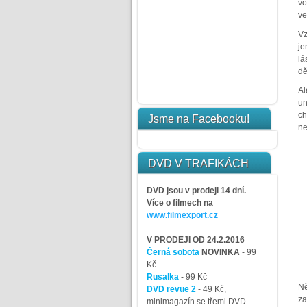
vo
ve
Vz
je
lá
dě
Al
un
ch
Jsme na Facebooku!
ne
DVD V TRAFIKÁCH
DVD jsou v prodeji 14 dní.
Více o filmech na
www.filmexport.cz
V PRODEJI OD 24.2.2016
Černá sobota
NOVINKA
- 99
Kč
Rusalka
- 99 Kč
Ně
DVD revue 2
- 49 Kč,
za
minimagazín se třemi DVD