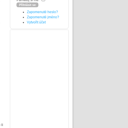
Pamatuj si mě
e
Zapomenuté heslo?
Zapomenuté jméno?
Vytvořit účet
u
li