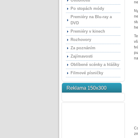
Osobnosti
ne
Po stopách módy
Ny
ne
Premiéry na Blu-ray a
st
DVD
he
Premiéry v kinech
Te
Rozhovory
vš
tv
Za poznáním
pu
Zajímavosti
na
Oblíbené scénky a hlášky
Filmové písničky
Reklama 150x300
Co
zm