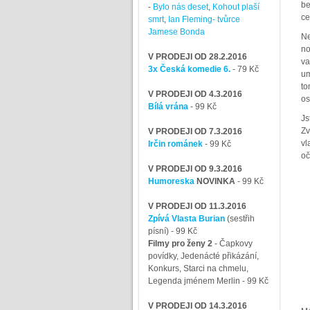
be
-
Bylo nás deset
,
Kohout plaší
ce
smrt
,
Ian Fleming- tvůrce
Jamese Bonda
Ne
no
V PRODEJI OD 28.2.2016
va
3x Česká komedie 6.
- 79 Kč
um
to
V PRODEJI OD 4.3.2016
os
Bílá vrána
- 99 Kč
Js
Zv
V PRODEJI OD 7.3.2016
vl
Irčin románek
- 99 Kč
oč
V PRODEJI OD 9.3.2016
Humoreska
NOVINKA
- 99 Kč
V PRODEJI OD 11.3.2016
Zpívá Vlasta Burian
(sestřih
písní)
- 99 Kč
Filmy pro ženy 2
-
Čapkovy
povídky, Jedenácté přikázání,
Konkurs, Starci na chmelu,
Legenda jménem Merlin
- 99 Kč
V PRODEJI OD 14.3.2016