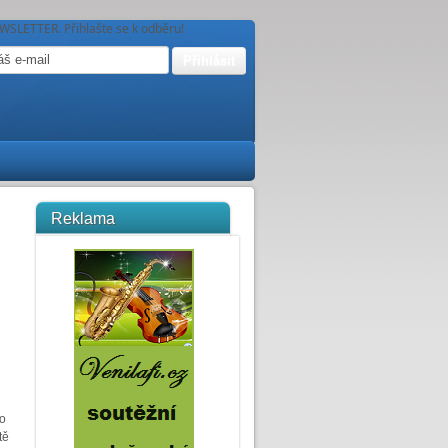
WSLETTER. Přihlašte se k odběru!
Reklama
i
to
tě