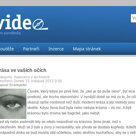
NE
pro pamětníky
Soutěže
Partneři
Inzerce
Mapa stránek
rása ve vašich očích
tegorie:
Nalezeno v archivech
tvořeno čtvrtek 15. listopad 2012 0:00
psal Scampolo
Člověk, který kdysi po prvé řekl, že „oko je do duše okno“, byl sice
poetický, ale trochu staromódní. V nynější době se má za to, že oč
ukazují spíše osobnost než duši; moderní krása a její metody jsou
skvělé. Kdysi žena buď byla nebo nebyla krásná – víc nic. A býti
krásnou bylo zrovna tak tragické, jako nebýt.
ed sty nebo padesáti lety se nikdo nepodíval na krásnou ženu jinak, než s
dezřením. Muži se jí báli a ženy ji nenáviděly; ale přesto se dostala kupředu. Kdež
nápadná dívka se buď musila stát učitelkou, nebo skvělou kuchařkou, aby se v svě