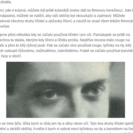
ztratila.
ní, jste-li krásná, můžete být ještě krásnější (nebo stát se filmovou herečkou). Jste-l
nápadná, můžete se nalíčit, aby váš obličej byl okouzlující a zajímavý. Můžete
udovat všechny druhy líčidel a způsoby líčení; a naučit se snad všem trikům filmový
reček.
prve před několika lety se začalo používat líčidel i pro oči. Pamatujete se ještě na
echna ta stadia, kterými kdy líčení a líčidla prošla. Nejdříve docela málo rouge na
áře a přes to bílý rýžový pudr. Pak se začalo více používat rouge, tyčinky na rty, bílý
dr ustoupil růžovému, nažloutlému, nahnědlému. A také se začalo používat barvidl
 řasy a obočí.
 se mne týče, líčila bych si vždy jen rty a stíny okolo očí. Tyto dva druhy líčidel úpln
ění a zkrášlí obličej. A měla-li bych si vybrat mezi tyčinkou na rty a barvidlem na řas