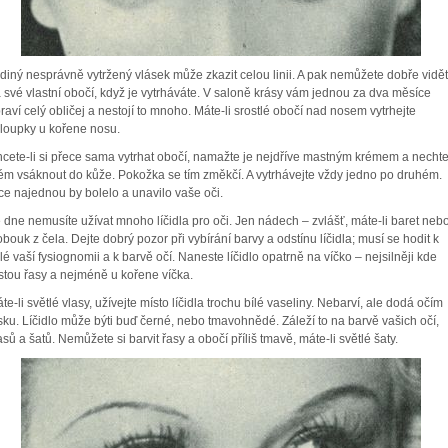
diný nesprávně vytržený vlásek může zkazit celou linii. A pak nemůžete dobře vidět
 své vlastní obočí, když je vytrháváte. V saloně krásy vám jednou za dva měsíce
raví celý obličej a nestojí to mnoho. Máte-li srostlé obočí nad nosem vytrhejte
loupky u kořene nosu.
cete-li si přece sama vytrhat obočí, namažte je nejdříve mastným krémem a necht
ém vsáknout do kůže. Pokožka se tím změkčí. A vytrhávejte vždy jedno po druhém.
ce najednou by bolelo a unavilo vaše oči.
 dne nemusíte užívat mnoho líčidla pro oči. Jen nádech – zvlášť, máte-li baret neb
obouk z čela. Dejte dobrý pozor při vybírání barvy a odstínu líčidla; musí se hodit k
lé vaší fysiognomii a k barvě očí. Naneste líčidlo opatrně na víčko – nejsilněji kde
stou řasy a nejméně u kořene víčka.
te-li světlé vlasy, užívejte místo líčidla trochu bílé vaseliny. Nebarví, ale dodá očím
sku. Líčidlo může býti buď černé, nebo tmavohnědé. Záleží to na barvě vašich očí,
asů a šatů. Nemůžete si barvit řasy a obočí příliš tmavě, máte-li světlé šaty.