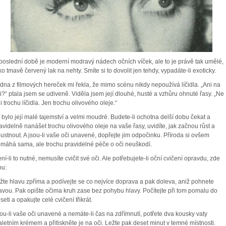
poslední době je moderní modravý nádech očních víček, ale to je právě tak umělé,
ko tmavě červený lak na nehty. Smíte si to dovolit jen tehdy, vypadáte-li exoticky.
dna z filmových hereček mi řekla, že mimo scénu nikdy nepoužívá líčidla. „Ani na
i?“ ptala jsem se udiveně. Viděla jsem její dlouhé, husté a vzhůru ohnuté řasy. „Ne
i trochu líčidla. Jen trochu olivového oleje.“
 bylo její malé tajemství a velmi moudré. Budete-li ochotna delší dobu čekat a
avidelně nanášet trochu olivového oleje na vaše řasy, uvidíte, jak začnou růst a
ustnout. A jsou-li vaše oči unavené, dopřejte jim odpočinku. Příroda si ovšem
máhá sama, ale trochu pravidelné péče o oči neuškodí.
ní-li to nutné, nemusíte cvičit své oči. Ale potřebujete-li oční cvičení opravdu, zde
ou:
žte hlavu zpříma a podívejte se co nejvíce doprava a pak doleva, aniž pohnete
avou. Pak opište očima kruh zase bez pohybu hlavy. Počítejte při tom pomalu do
seti a opakujte celé cvičení třikrát.
ou-li vaše oči unavené a nemáte-li čas na zdřímnutí, potřete dva kousky vaty
aletním krémem a přitiskněte je na oči. Ležte pak deset minut v temné místnosti.