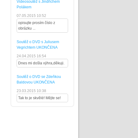
Videosoutěž s Jindřichem
Polákem
07.05.2015 10:52
opisujte prosím číslo z
obrázku ...
Soutěž o DVD s Juliusem
Vegrichtem UKONČENA
24.04.2015 16:54
Dnes mi došla výhra,děkuji.
Soutěž o DVD se Zdeňkou
Baldovou UKONČENA
23.03.2015 10:38
Tak to je skvělé! Mějte se!