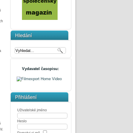
i
ch
Hledání
a
Vydavatel časopisu:
Přihlášení
Uživatelské jméno
Heslo
ě
y,