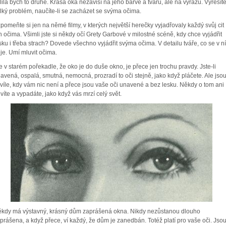
lila bych to druhé. Krása oka nezávisí na jeho barvě a tvaru, ale na výrazu. Vyřešít
lký problém, naučíte-li se zacházet se svýma očima.
pomeňte si jen na němé filmy, v kterých největší herečky vyjadřovaly každý svůj cit
n očima. Všimli jste si někdy očí Grety Garbové v milostné scéně, kdy chce vyjádřit
sku i třeba strach? Dovede všechno vyjádřit svýma očima. V detailu tváře, co se v ní
je. Umí mluvit očima.
e v starém pořekadle, že oko je do duše okno, je přece jen trochu pravdy. Jste-li
avená, ospalá, smutná, nemocná, prozradí to oči stejně, jako když pláčete. Ale jso
víle, kdy vám nic není a přece jsou vaše oči unavené a bez lesku. Někdy o tom ani
víte a vypadáte, jako když vás mrzí celý svět.
kdy má výstavný, krásný dům zaprášená okna. Nikdy nezůstanou dlouho
prášena, a když přece, ví každý, že dům je zanedbán. Totéž platí pro vaše oči. Jsou-