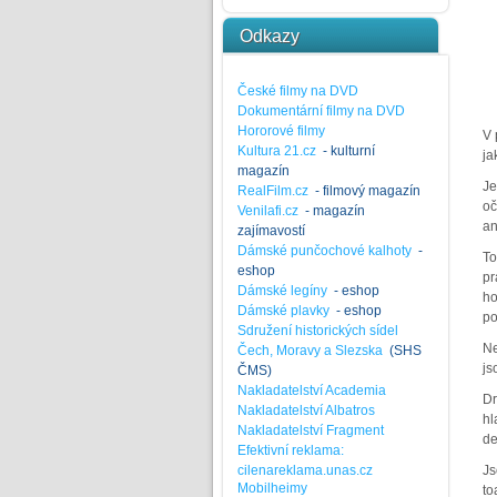
Odkazy
České filmy na DVD
Dokumentární filmy na DVD
Hororové filmy
V 
Kultura 21.cz
- kulturní
ja
magazín
Je
RealFilm.cz
- filmový magazín
oč
Venilafi.cz
- magazín
an
zajímavostí
Dámské punčochové kalhoty
-
To
eshop
pr
Dámské legíny
- eshop
ho
Dámské plavky
- eshop
po
Sdružení historických sídel
Ne
Čech, Moravy a Slezska
(SHS
js
ČMS)
Nakladatelství Academia
Dr
Nakladatelství Albatros
hl
Nakladatelství Fragment
de
Efektivní reklama:
cilenareklama.unas.cz
Js
Mobilheimy
to