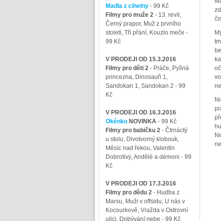
Má
Madla z cihelny
- 99 Kč
zd
Filmy pro muže 2
-
13. revír,
či
Černý prapor, Muž z prvního
století, Tři přání, Kouzlo meče
-
Mý
99 Kč
tm
be
V PRODEJI OD 15.3.2016
ka
Filmy pro děti 2
-
Práče, Pyšná
oč
princezna, Dinosauři 1,
vo
Sandokan 1, Sandokan 2
- 99
ne
Kč
Ni
pr
V PRODEJI OD 16.3.2016
př
Okénko
NOVINKA
- 99 Kč
hu
Filmy pro babičku 2
-
Čtrnáctý
Ne
u stolu, Divotvorný klobouk,
ne
Měsíc nad řekou, Valentin
Dobrotivý, Andělé a démoni
- 99
Kč
V PRODEJI OD 17.3.2016
Filmy pro dědu 2
-
Hudba z
Marsu, Muži v offsidu, U nás v
Kocourkově, Vražda v Ostrovní
ulici, Dobývání nebe
- 99 Kč