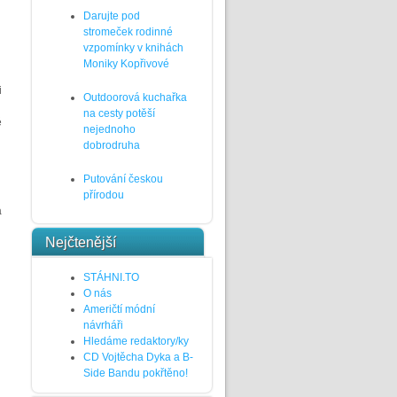
Darujte pod
stromeček rodinné
vzpomínky v knihách
Moniky Kopřivové
i
Outdoorová kuchařka
na cesty potěší
é
nejednoho
dobrodruha
Putování českou
přírodou
a
Nejčtenější
STÁHNI.TO
O nás
Američtí módní
návrháři
Hledáme redaktory/ky
CD Vojtěcha Dyka a B-
Side Bandu pokřtěno!