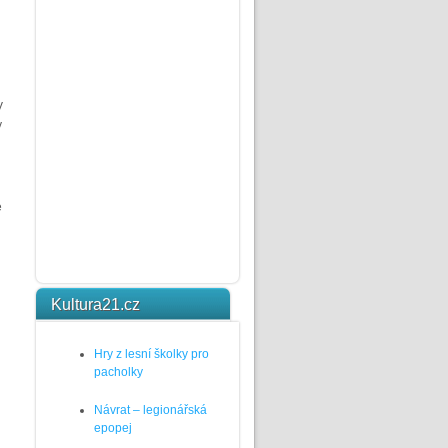
V
y
e
Kultura21.cz
Hry z lesní školky pro
pacholky
Návrat – legionářská
epopej