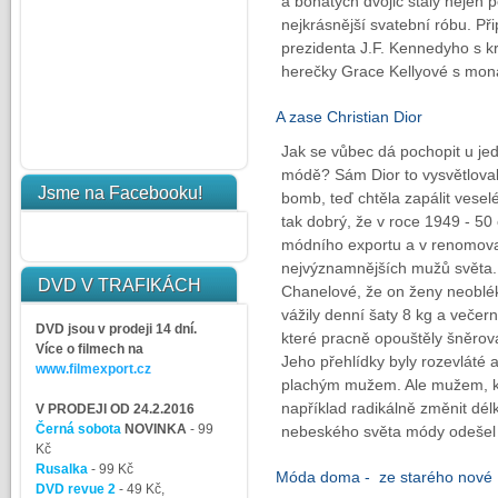
a bohatých dvojic staly nejen
nejkrásnější svatební róbu. P
prezidenta J.F. Kennedyho s 
herečky Grace Kellyové s mon
A zase Christian Dior
Jak se vůbec dá pochopit u je
módě? Sám Dior to vysvětloval 
Jsme na Facebooku!
bomb, teď chtěla zapálit vesel
tak dobrý, že v roce 1949 - 5
módního exportu a v renomova
nejvýznamnějších mužů světa. 
DVD V TRAFIKÁCH
Chanelové, že on ženy neobléká
vážily denní šaty 8 kg a večerní
DVD jsou v prodeji 14 dní.
které pracně opouštěly šněrov
Více o filmech na
Jeho přehlídky byly rozevláté
www.filmexport.cz
plachým mužem. Ale mužem, kt
například radikálně změnit dél
V PRODEJI OD 24.2.2016
Černá sobota
NOVINKA
- 99
nebeského světa módy odešel 
Kč
Rusalka
- 99 Kč
Móda doma - ze starého nové
DVD revue 2
- 49 Kč,