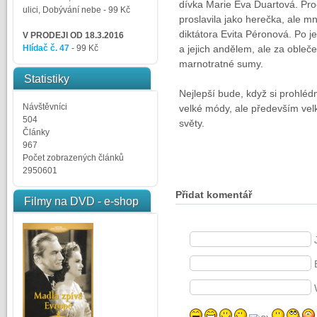
dívka Marie Eva Duartová. Pro
ulici, Dobývání nebe
- 99 Kč
proslavila jako herečka, ale 
diktátora Evita Péronová. Po j
V PRODEJI OD 18.3.2016
Hlídač č. 47
- 99 Kč
a jejich andělem, ale za obleč
marnotratné sumy.
Statistiky
Nejlepší bude, když si prohlédne
Návštěvníci
velké módy, ale především vel
504
světy.
Články
967
Počet zobrazených článků
2950601
Přidat komentář
Filmy na DVD - e-shop