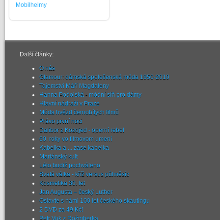
Mobilheimy
Další články:
O nás
Glamour: dámská společenská móda 1950-2010
Tajemství Máří Magdaleny
Hanna Podolská - módní síň pro dámy
Hlavní nádraží v Praze
Móda hvězd černobílých filmů
Právo první noci
Dalibor z Kozojed - operní rebel
60. roky vo filmovom umení
Kabelka a ... zase kabelka
Mariánský kult
Léto budiž pochváleno
Svatá válka - kříž versus půlměsíc
Kosmetika 30. let
Jan Augusta – český Luther
Oslavte s námi 100 let českého skautingu
2 DVD za 49 Kč!
Petr Vok z Rožmberka