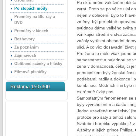
Osobnosti
Po skromném válečném obleče
Po stopách módy
zvrat. Proto se po válce ujal 
nejen v oblečení. Bylo to hlavn
Premiéry na Blu-ray a
změny: být perfektně upravena
DVD
svůdnou dámu velkého světa s 
Premiéry v kinech
vznikající střední vrstva začín
Rozhovory
začaly vyrůstat obchodní domy
ulici. A co víc: dosavadní živo
Za poznáním
Pro ženu to mělo však jedno ús
Zajímavosti
samostatnost a najednou se vr
Oblíbené scénky a hlášky
žena v domácnosti, čekající je
Filmové písničky
pomocníkem byly ženské časopi
potřebami, radily a dokonce i p
kombinaci. Módních linií bylo n
Reklama 150x300
extrémně úzký pas.
Samostatným fenoménem se sta
byly vyvrcholením a často i ne
Jedno uzavřené manželství jim 
protože pro šaty z téhož salon
Svatební horečku vypukla již v
Alžběty a jejích prince Phili