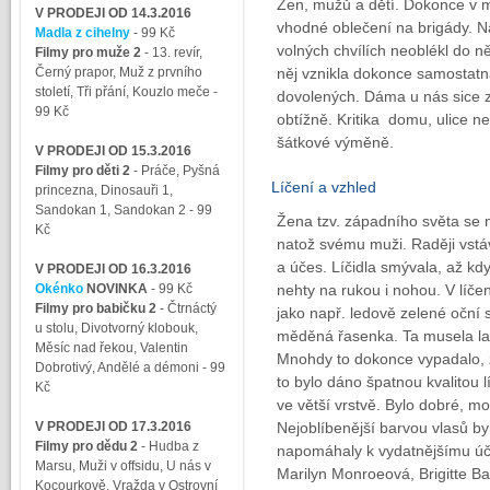
Žen, mužů a dětí. Dokonce v m
V PRODEJI OD 14.3.2016
vhodné oblečení na brigády. N
Madla z cihelny
- 99 Kč
volných chvílích neoblékl do
Filmy pro muže 2
-
13. revír,
Černý prapor, Muž z prvního
něj vznikla dokonce samostatná
století, Tři přání, Kouzlo meče
-
dovolených. Dáma u nás sice z
99 Kč
obtížně. Kritika domu, ulice neb
šátkové výměně.
V PRODEJI OD 15.3.2016
Filmy pro děti 2
-
Práče, Pyšná
Líčení a vzhled
princezna, Dinosauři 1,
Sandokan 1, Sandokan 2
- 99
Žena tzv. západního světa se 
Kč
natož svému muži. Raději vstáva
a účes. Líčidla smývala, až kd
V PRODEJI OD 16.3.2016
Okénko
NOVINKA
- 99 Kč
nehty na rukou i nohou. V líče
Filmy pro babičku 2
-
Čtrnáctý
jako např. ledově zelené oční 
u stolu, Divotvorný klobouk,
měděná řasenka. Ta musela ladi
Měsíc nad řekou, Valentin
Mnohdy to dokonce vypadalo, 
Dobrotivý, Andělé a démoni
- 99
to bylo dáno špatnou kvalitou l
Kč
ve větší vrstvě. Bylo dobré, m
V PRODEJI OD 17.3.2016
Nejoblíbenější barvou vlasů byl
Filmy pro dědu 2
-
Hudba z
napomáhaly k vydatnějšímu úče
Marsu, Muži v offsidu, U nás v
Marilyn Monroeová, Brigitte 
Kocourkově, Vražda v Ostrovní