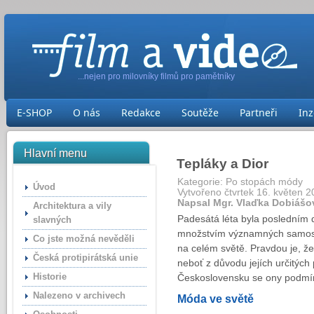
...nejen pro milovníky filmů pro pamětníky
E-SHOP
O nás
Redakce
Soutěže
Partneři
Inz
Hlavní menu
Tepláky a Dior
Kategorie:
Po stopách módy
Úvod
Vytvořeno čtvrtek 16. květen 2
Napsal Mgr. Vlaďka Dobiášo
Architektura a vily
Padesátá léta byla posledním d
slavných
množstvím významných samostat
Co jste možná nevěděli
na celém světě. Pravdou je, ž
Česká protipirátská unie
neboť z důvodu jejích určitýc
Historie
Československu se ony podmí
Nalezeno v archivech
Móda ve světě