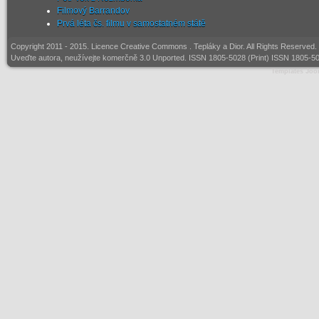
Filmový Barrandov
Prvá léta čs. filmu v samostatném státě
Copyright 2011 - 2015. Licence
Creative Commons
. Tepláky a Dior. All Rights Reserved
Uveďte autora, neužívejte komerčně 3.0 Unported. ISSN 1805-5028 (Print) ISSN 1805-50
Templates Joo