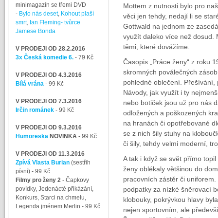
minimagazín se třemi DVD
Mottem z nutnosti bylo pro na
-
Bylo nás deset
,
Kohout plaší
věci jen tehdy, nedají li se star
smrt
,
Ian Fleming- tvůrce
Gottwald na jednom ze zasedá
Jamese Bonda
využít daleko více než dosud.
těmi, které dovážíme.
V PRODEJI OD 28.2.2016
3x Česká komedie 6.
- 79 Kč
Časopis „Práce ženy“ z roku 19
skromných poválečných zásob v
V PRODEJI OD 4.3.2016
pohledné oblečení. Přešívání, p
Bílá vrána
- 99 Kč
Návody, jak využít i ty nejmen
V PRODEJI OD 7.3.2016
nebo botiček jsou už pro nás dá
Irčin románek
- 99 Kč
odložených a poškozených krava
na hranách či opotřebované d
V PRODEJI OD 9.3.2016
se z nich šily stuhy na klobouč
Humoreska
NOVINKA
- 99 Kč
či šily, tehdy velmi moderní, t
V PRODEJI OD 11.3.2016
A tak i když se svět přímo topi
Zpívá Vlasta Burian
(sestřih
ženy oblékaly většinou do dom
písní)
- 99 Kč
pracovních zástěr či uniforem.
Filmy pro ženy 2
-
Čapkovy
povídky, Jedenácté přikázání,
podpatky za nízké šněrovací bo
Konkurs, Starci na chmelu,
klobouky, pokrývkou hlavy byla 
Legenda jménem Merlin
- 99 Kč
nejen sportovním, ale předev