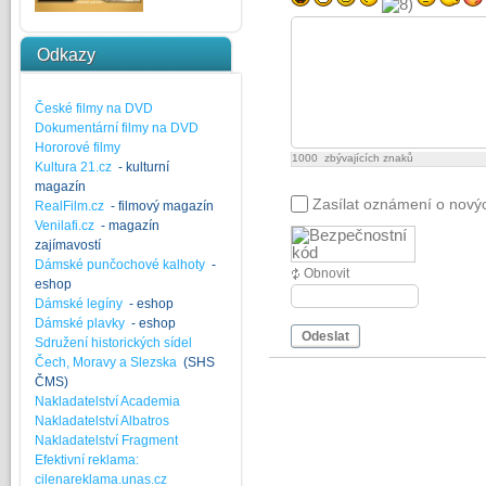
Odkazy
České filmy na DVD
Dokumentární filmy na DVD
Hororové filmy
1000
zbývajících znaků
Kultura 21.cz
- kulturní
magazín
Zasílat oznámení o nový
RealFilm.cz
- filmový magazín
Venilafi.cz
- magazín
zajímavostí
Dámské punčochové kalhoty
-
Obnovit
eshop
Dámské legíny
- eshop
Dámské plavky
- eshop
Odeslat
Sdružení historických sídel
Čech, Moravy a Slezska
(SHS
ČMS)
Nakladatelství Academia
Nakladatelství Albatros
Nakladatelství Fragment
Efektivní reklama:
cilenareklama.unas.cz