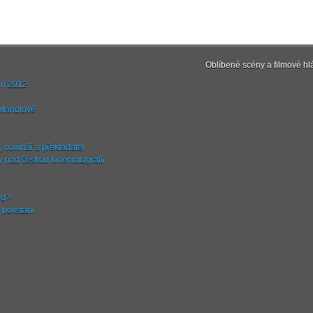
Oblíbené scény a filmové hl
en 2012
 Mandlové
, novinář a překladatel
y nad českou kinematografií
zd?
 povstání