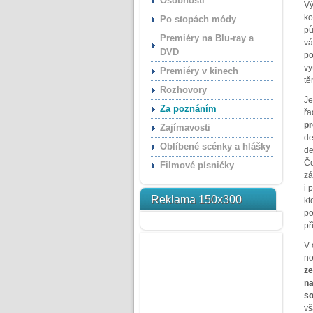
Osobnosti
Vý
ko
Po stopách módy
pů
Premiéry na Blu-ray a
vá
DVD
po
vy
Premiéry v kinech
tě
Rozhovory
Je
Za poznáním
řa
pr
Zajímavosti
de
Oblíbené scénky a hlášky
de
Če
Filmové písničky
zá
i 
Reklama 150x300
kt
po
př
V 
no
ze
na
s
vš