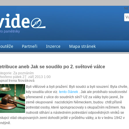
NE
pro pamětníky
Soutěže
Partneři
Inzerce
Mapa stránek
etribuce aneb Jak se soudilo po 2. světové válce
tegorie:
Za poznáním
tvořeno pátek 27. září 2013 1:00
psal Irena Nováková
Byli vítězové a byli pražení. Byli soudci a byli souzení. Byla chvíle,
kdy soudila ulice viz.
tento článek
. Jak ale probíhalo soudcovství
přenesené z ulice do soudních síní? Už za války bylo jasné, že
země okupované nacistickým Německem, budou chtít přísně
potrestat osoby, které spolupracovaly s okupačním režimem. Na
nutnosti stíhání a následném potrestání odpovědných viníků se
stupci vlád okupovaných zemí dohodli ještě v průběhu války, a to v lednu 1942 v
ndýně.