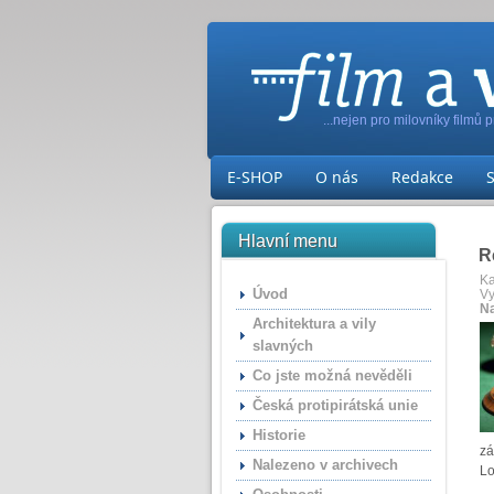
...nejen pro milovníky filmů 
E-SHOP
O nás
Redakce
Hlavní menu
R
Ka
Úvod
Vy
Na
Architektura a vily
slavných
Co jste možná nevěděli
Česká protipirátská unie
Historie
zá
Nalezeno v archivech
Lo