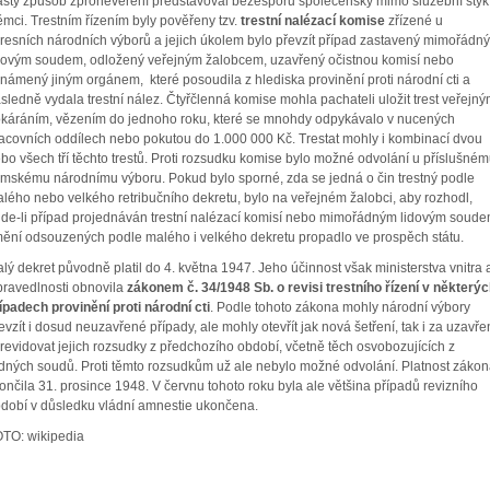
stý způsob zpronevěření představoval bezesporu společenský mimo služební styk
mci. Trestním řízením byly pověřeny tzv.
trestní nalézací komise
zřízené u
resních národních výborů a jejich úkolem bylo převzít případ zastavený mimořádn
dovým soudem, odložený veřejným žalobcem, uzavřený očistnou komisí nebo
námený jiným orgánem, které posoudila z hlediska provinění proti národní cti a
sledně vydala trestní nález. Čtyřčlenná komise mohla pachateli uložit trest veřejn
káráním, vězením do jednoho roku, které se mnohdy odpykávalo v nucených
acovních oddílech nebo pokutou do 1.000 000 Kč. Trestat mohly i kombinací dvou
bo všech tří těchto trestů. Proti rozsudku komise bylo možné odvolání u příslušné
mskému národnímu výboru. Pokud bylo sporné, zda se jedná o čin trestný podle
lého nebo velkého retribučního dekretu, bylo na veřejném žalobci, aby rozhodl,
de-li případ projednáván trestní nalézací komisí nebo mimořádným lidovým soude
ění odsouzených podle malého i velkého dekretu propadlo ve prospěch státu.
lý dekret původně platil do 4. května 1947. Jeho účinnost však ministerstva vnitra 
ravedlnosti obnovila
zákonem č. 34/1948 Sb. o revisi trestního řízení v některýc
ípadech provinění proti národní cti
. Podle tohoto zákona mohly národní výbory
evzít i dosud neuzavřené případy, ale mohly otevřít jak nová šetření, tak i za uzavře
revidovat jejich rozsudky z předchozího období, včetně těch osvobozujících z
dných soudů. Proti těmto rozsudkům už ale nebylo možné odvolání. Platnost zákon
ončila 31. prosince 1948. V červnu tohoto roku byla ale většina případů revizního
dobí v důsledku vládní amnestie ukončena.
TO: wikipedia