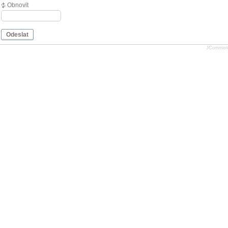
Obnovit
Odeslat
JCommen