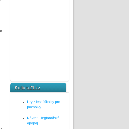
i
ce
Kultura21.cz
Hry z lesní školky pro
pacholky
Návrat – legionářská
epopej