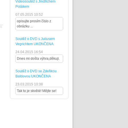
Videosoutěž s Jindřichem
Polákem
07.05.2015 10:52
opisujte prosím číslo z
obrázku ...
ts
Soutěž o DVD s Juliusem
Vegrichtem UKONČENA
24.04.2015 16:54
Dnes mi došla výhra,děkuji.
Soutěž o DVD se Zdeňkou
Baldovou UKONČENA
23.03.2015 10:38
Tak to je skvělé! Mějte se!