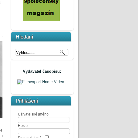
u
i.
Hledání
Vydavatel časopisu:
Přihlášení
Uživatelské jméno
Heslo
se
tu