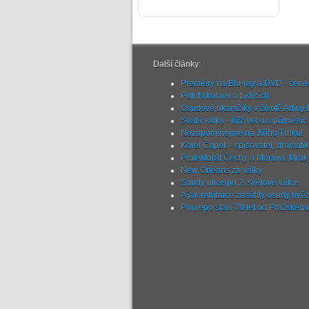
Další články:
Premiéry na Blu-ray a DVD - červ
Petr Nikolaev o Lidicích
Osudové okamžiky v životě Adiny
Svatá válka - kříž versus půlměsíc
Nezapomínejme na Jiřího Trnku!
Karel Čapek - spisovatel, dramatik
Protektorát Čechy a Morava: Mrak
New Orleans za války
Soudy ulice po 2. světové válce
A jak retribuce zasáhly osudy hvě
Ponrepo slaví 70 let od Pražského