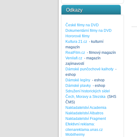
Odkazy
České filmy na DVD
Dokumentární filmy na DVD
Hororové filmy
Kultura 21.cz
- kulturní
magazín
RealFilm.cz
- filmový magazín
Venilafi.cz
- magazín
zajímavostí
Dámské punčochové kalhoty
-
eshop
Dámské legíny
- eshop
Dámské plavky
- eshop
Sdružení historických sídel
Čech, Moravy a Slezska
(SHS
ČMS)
Nakladatelství Academia
Nakladatelství Albatros
Nakladatelství Fragment
Efektivní reklama:
cilenareklama.unas.cz
Mobilheimy