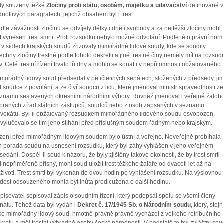
ly souzeny těžké
Zločiny proti státu, osobám, majetku a udavačství
definované v
dnotlivých paragrafech, jejichž obsahem byl i trest.
dle závažnosti zločinu se odvíjely délky odnětí svobody a za nejtěžší zločiny mohl
t vynesen trest smrti. Proti rozsudku nebylo možné odvolání. Podle této právní nor
 v sídlech krajských soudů zřizovaly mimořádné lidové soudy, kde se soudily
echny zločiny trestné podle tohoto dekretu a jiné trestné činy neměly mít na rozsud
iv. Celé trestní řízení trvalo tři dny a mohlo se konat i v nepřítomnosti obžalovaného.
mořádný lidový soud předsedal v pětičlenných senátech, složených z předsedy, jí
l soudce z povolání, a ze čtyř soudců z lidu, které jmenoval ministr spravedlnosti ze
znamů sestavených okresními národními výbory. Rovněž jmenoval i veřejné žalob
braných z řad státních zástupců, soudců nebo z osob zapsaných v seznamu
vokátů. Byl-li obžalovaný rozsudkem mimořádného lidového soudu osvobozen,
vylučovalo se tím jeho stíhání před příslušným soudem řádným nebo krajským.
zení před mimořádným lidovým soudem bylo ústní a veřejné. Neveřejně probíhala
n porada soudu na usnesení rozsudku, který byl záhy vyhlášen v jeho veřejném
sedání. Dospěl-li soud k názoru, že byly zjištěny takové okolnosti, že by trest smrti
l nepřiměřeně přísný, mohl soud uložit trest těžkého žaláře od dvaceti let až na
životí. Trest smrti byl vykonán do dvou hodin po vyhlášení rozsudku. Na výslovnou
dost odsouzeného mohla být lhůta prodloužena o další hodinu.
pisovatel sepisoval zápis o soudním řízení, který podepsal spolu se všemi členy
nátu. Téhož data byl vydán i
Dekret č. 17/1945 Sb. o Národním soudu
, který, stej
ko mimořádný lidový soud, hmotně-právně právně vycházel z velkého retribučního
kretu a měl trestat výhradně osoby české národnosti. V podstatě to byl zvláštní sou