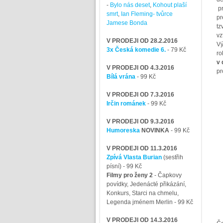
-
Bylo nás deset
,
Kohout plaší
pr
smrt
,
Ian Fleming- tvůrce
pr
Jamese Bonda
tz
vz
V PRODEJI OD 28.2.2016
Vý
3x Česká komedie 6.
- 79 Kč
ro
v 
V PRODEJI OD 4.3.2016
pr
Bílá vrána
- 99 Kč
V PRODEJI OD 7.3.2016
Irčin románek
- 99 Kč
V PRODEJI OD 9.3.2016
Humoreska
NOVINKA
- 99 Kč
V PRODEJI OD 11.3.2016
Zpívá Vlasta Burian
(sestřih
písní)
- 99 Kč
Filmy pro ženy 2
-
Čapkovy
povídky, Jedenácté přikázání,
Konkurs, Starci na chmelu,
Legenda jménem Merlin
- 99 Kč
V PRODEJI OD 14.3.2016