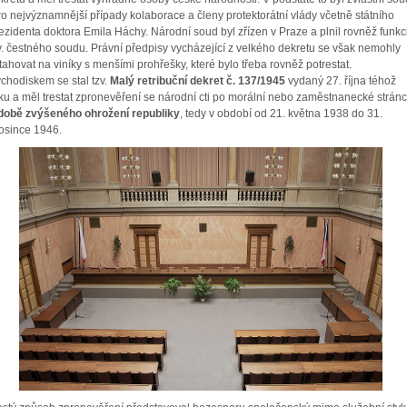
o nejvýznamnější případy kolaborace a členy protektorátní vlády včetně státního
ezidenta doktora Emila Háchy. Národní soud byl zřízen v Praze a plnil rovněž funkc
v. čestného soudu. Právní předpisy vycházející z velkého dekretu se však nemohly
tahovat na viníky s menšími prohřešky, které bylo třeba rovněž potrestat.
chodiskem se stal tzv.
Malý retribuční dekret č. 137/1945
vydaný 27. října téhož
ku a měl trestat zpronevěření se národní cti po morální nebo zaměstnanecké strán
době zvýšeného ohrožení republiky
, tedy v období od 21. května 1938 do 31.
osince 1946.