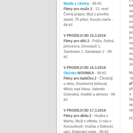
Ča
Madla z cihelny
- 99 Kč
Ně
Filmy pro muže 2
-
13. revír,
ok
Černý prapor, Muž z prvního
li
století, Tři přání, Kouzlo meče
-
oz
99 Kč
ná
po
V PRODEJI OD 15.3.2016
pr
Filmy pro děti 2
-
Práče, Pyšná
ne
princezna, Dinosauři 1,
ze
Sandokan 1, Sandokan 2
- 99
ma
Kč
bu
Jm
V PRODEJI OD 16.3.2016
Ma
Okénko
NOVINKA
- 99 Kč
sp
Filmy pro babičku 2
-
Čtrnáctý
př
u stolu, Divotvorný klobouk,
př
Měsíc nad řekou, Valentin
a 
Dobrotivý, Andělé a démoni
- 99
řá
Kč
sk
ob
V PRODEJI OD 17.3.2016
Filmy pro dědu 2
-
Hudba z
FO
Marsu, Muži v offsidu, U nás v
Kocourkově, Vražda v Ostrovní
ulici, Dobývání nebe
- 99 Kč