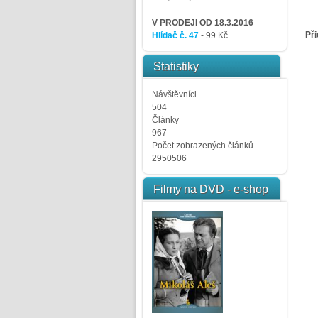
V PRODEJI OD 18.3.2016
Při
Hlídač č. 47
- 99 Kč
Statistiky
Návštěvníci
504
Články
967
Počet zobrazených článků
2950506
Filmy na DVD - e-shop