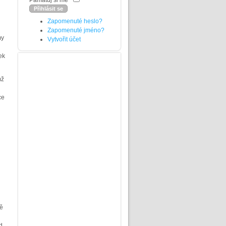
Pamatuj si mě
Zapomenuté heslo?
Zapomenuté jméno?
my
Vytvořit účet
ek
mž
ce
ně
d