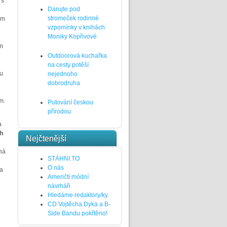
 s
Darujte pod
stromeček rodinné
ým
vzpomínky v knihách
Moniky Kopřivové
ým
Outdoorová kuchařka
na cesty potěší
mu
nejednoho
dobrodruha
m.
Putování českou
přírodou
a
h
Nejčtenější
ná
STÁHNI.TO
O nás
a
Američtí módní
návrháři
Hledáme redaktory/ky
CD Vojtěcha Dyka a B-
Side Bandu pokřtěno!