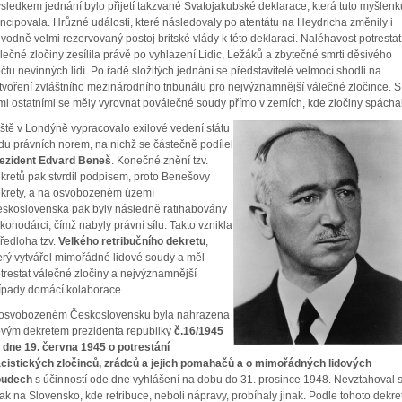
sledkem jednání bylo přijetí takzvané Svatojakubské deklarace, která tuto myšlenk
ncipovala. Hrůzné události, které následovaly po atentátu na Heydricha změnily i
vodně velmi rezervovaný postoj britské vlády k této deklaraci. Naléhavost potrestat
lečné zločiny zesílila právě po vyhlazení Lidic, Ležáků a zbytečné smrti děsivého
čtu nevinných lidí. Po řadě složitých jednání se představitelé velmocí shodli na
tvoření zvláštního mezinárodního tribunálu pro nejvýznamnější válečné zločince. S
mi ostatními se měly vyrovnat poválečné soudy přímo v zemích, kde zločiny spáchal
ště v Londýně vypracovalo exilové vedení státu
du právních norem, na nichž se částečně podílel
ezident Edvard Beneš
. Konečné znění tzv.
kretů pak stvrdil podpisem, proto Benešovy
krety, a na osvobozeném území
skoslovenska pak byly následně ratihabovány
konodárci, čímž nabyly právní sílu. Takto vznikla
předloha tzv.
Velkého retribučního dekretu
,
erý vytvářel mimořádné lidové soudy a měl
trestat válečné zločiny a nejvýznamnější
ípady domácí kolaborace.
osvobozeném Československu byla nahrazena
vým dekretem prezidenta republiky
č.16/1945
 dne 19. června 1945 o potrestání
cistických zločinců, zrádců a jejich pomahačů a o mimořádných lidových
oudech
s účinností ode dne vyhlášení na dobu do 31. prosince 1948. Nevztahoval 
ak na Slovensko, kde retribuce, neboli nápravy, probíhaly jinak. Podle tohoto dekre