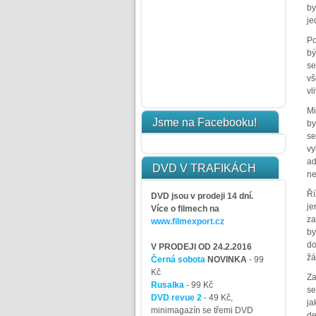
by
je
Po
bý
se
vš
vl
Mi
Jsme na Facebooku!
by
se
vy
ad
DVD V TRAFIKÁCH
ne
Ří
DVD jsou v prodeji 14 dní.
je
Více o filmech na
za
www.filmexport.cz
by
do
V PRODEJI OD 24.2.2016
žá
Černá sobota
NOVINKA
- 99
Kč
Za
Rusalka
- 99 Kč
se
DVD revue 2
- 49 Kč,
ja
minimagazín se třemi DVD
de