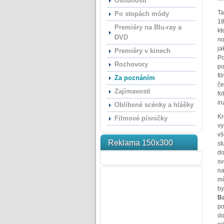
Osobnosti
Ta
Po stopách módy
18
Premiéry na Blu-ray a
kt
DVD
no
ja
Premiéry v kinech
Po
Rozhovory
po
fi
Za poznáním
če
Zajímavosti
fo
in
Oblíbené scénky a hlášky
Kr
Filmové písničky
vy
vš
Reklama 150x300
st
do
sv
na
mí
by
Ba
po
do