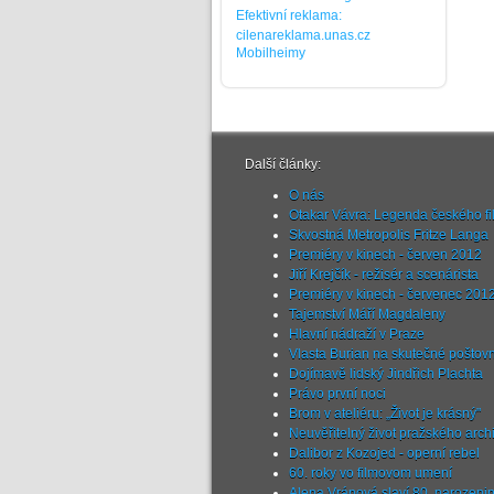
Efektivní reklama:
cilenareklama.unas.cz
Mobilheimy
Další články:
O nás
Otakar Vávra: Legenda českého f
Skvostná Metropolis Fritze Langa
Premiéry v kinech - červen 2012
Jiří Krejčík - režisér a scenárista
Premiéry v kinech - červenec 201
Tajemství Máří Magdaleny
Hlavní nádraží v Praze
Vlasta Burian na skutečné poštov
Dojímavě lidský Jindřich Plachta
Právo první noci
Brom v ateliéru: „Život je krásný"
Neuvěřitelný život pražského archi
Dalibor z Kozojed - operní rebel
60. roky vo filmovom umení
Alena Vránová slaví 80. narozeni