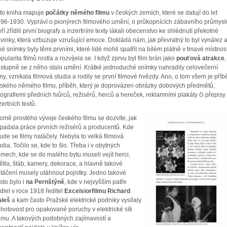
to kniha mapuje
počátky němého filmu
v českých zemích, které se datují do let
96-1930. Vypráví o pionýrech filmového umění, o průkopnících zábavního průmysl
eří zřídili první biografy a inzertními texty lákali obecenstvo ke shlédnutí překotné
vinky, která vzbuzuje vzrušující emoce. Dokládá nám, jak převratný to byl vynález 
ké snímky byly těmi prvními, které lidé mohli spatřit na bílém plátně v tmavé místnost
pularita filmů rostla a rozvíjela se. I když zprvu byl film brán jako
pouťová atrakce
,
stupně se z něho stalo umění. Krátké jednoduché snímky nahradily celovečerní
lmy, vznikala filmová studia a rodily se první filmové hvězdy. Ano, o tom všem je příb
ského němého filmu, příběh, který je doprovázen obrázky dobových předmětů,
tografiemi předních tvůrců, režisérů, herců a hereček, reklamními plakáty či přepisy
zertních textů.
omě prostého vývoje českého filmu se dozvíte, jak
padala práce prvních režisérů a producentů. Kde
ude se filmy natáčely. Nebyla to velká filmová
udia. Točilo se, kde to šlo. Třeba i v obytných
mech, kde se do malého bytu museli vejít herci,
ětla, štáb, kamery, dekorace, a hlavně takové
táčení musely utáhnout pojistky. Jedno takové
sto bylo i
na Pernštýně
, kde v nejvyšším patře
dlel v roce 1918 ředitel
Excelsiorfilmu Richard
leš
a kam často Pražské elektrické podniky vysílaly
hotovost pro opakované poruchy v elektrické síti
mu. A takových podobných zajímavostí a