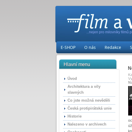
...nejen pro milovníky filmů 
E-SHOP
O nás
Redakce
Hlavní menu
N
Ka
Úvod
Vy
Na
Architektura a vily
slavných
Co jste možná nevěděli
Česká protipirátská unie
Historie
oc
Nalezeno v archivech
úž
kn