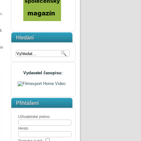
u,
a
i.
Hledání
ěh
Vydavatel časopisu:
Přihlášení
Uživatelské jméno
Heslo