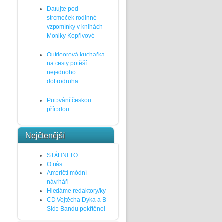
Darujte pod
stromeček rodinné
vzpomínky v knihách
Moniky Kopřivové
Outdoorová kuchařka
na cesty potěší
nejednoho
dobrodruha
Putování českou
přírodou
Nejčtenější
STÁHNI.TO
O nás
Američtí módní
návrháři
Hledáme redaktory/ky
CD Vojtěcha Dyka a B-
Side Bandu pokřtěno!