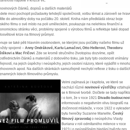
kantností najdete v knížce víc.
novinových článků, dopisů a dalších materiálů
dete moci pochopit požadavky tehdejší společnosti, volbu témat a zároveň se hrav
ítíte do atmosféry doby na počátku 20. století. Kniha nám předkládá obraz boje
ského filmu o své místo na poli uměleckém, poukazuje na nelehkou finanční a
onomickou stránku věci, problémy spojené s výrobou filmů a reflektuje také dopad
losvětové krize na filmový průmysl.
nuje se také pěti hlavním osobnostem, se kterými jsou počátky našeho filmu už
vždy spojené –
Anny Ondrákové, Karlu Lamačovi, Otto Hellerovi, Theodoru
štěkovi a Mac Fričovi
. Zde se kromě stručného životopisu dozvíme, opět
ostřednictvím článků a materiálů z dobového tisku, jak byly tyto osobnosti vnímány
řejností, na jejich úspěchy i neúspěchy, jejich osobní názory, které vyjádřili v mnoh
zhovorech apod. Na dalších stránkách samozřejmě nechybí reflexe z tisku o dalšíc
znamných lidech filmového průmyslu.
Velmi zajímavá je i kapitola, ve které se
nachází různé
novinové výstřižky
vztahují
se k filmové tvorbě. Dočtete se tady napříkl
i o tom, že v roce 1921
Divadlo budoucnost
informovalo o negativním vlivu biografů na
zločinnost mládeže, v roce 1922 o vykraden
bytu herečky Suzanne Marwille,
Český
filmový zpravodaj
o neúspěchu Vlasty
Buriana v roli odmítaného milence v roce
1923 i o neúspěšném hledání hvězdy pro