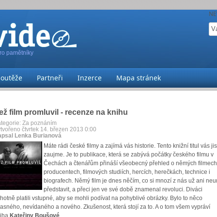
NE
pro pamětníky
Soutěže
Partneři
Inzerce
Mapa stránek
ež film promluvil - recenze na knihu
tegorie:
Za poznáním
tvořeno čtvrtek 14. březen 2013 0:00
psal Lenka Burianová
Máte rádi české filmy a zajímá vás historie. Tento knižní titul vás jis
zaujme. Je to publikace, která se zabývá počátky českého filmu v
Čechách a čtenářům přináší všeobecný přehled o němých filmech
producentech, filmových studiích, hercích, herečkách, technice i
biografech. Němý film je dnes něčím, co si mnozí z nás už ani neu
představit, a přeci jen ve své době znamenal revoluci. Diváci
hotně platili vstupné, aby se mohli podívat na pohyblivé obrázky. Bylo to něco
asného, nevídaného a nového. Zkušenost, která stojí za to. A o tom všem vypráví
iha
Kateřiny Boušové
.