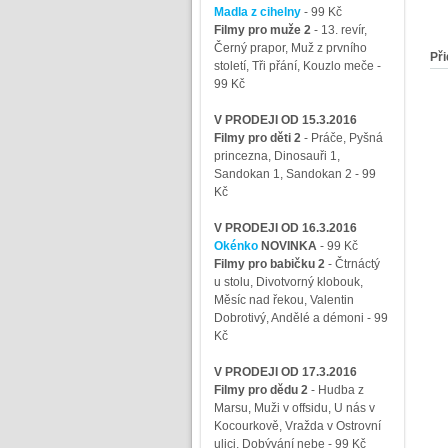
Madla z cihelny
- 99 Kč
Filmy pro muže 2
-
13. revír,
Černý prapor, Muž z prvního
Při
století, Tři přání, Kouzlo meče
-
99 Kč
V PRODEJI OD 15.3.2016
Filmy pro děti 2
-
Práče, Pyšná
princezna, Dinosauři 1,
Sandokan 1, Sandokan 2
- 99
Kč
V PRODEJI OD 16.3.2016
Okénko
NOVINKA
- 99 Kč
Filmy pro babičku 2
-
Čtrnáctý
u stolu, Divotvorný klobouk,
Měsíc nad řekou, Valentin
Dobrotivý, Andělé a démoni
- 99
Kč
V PRODEJI OD 17.3.2016
Filmy pro dědu 2
-
Hudba z
Marsu, Muži v offsidu, U nás v
Kocourkově, Vražda v Ostrovní
ulici, Dobývání nebe
- 99 Kč