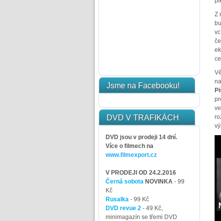
pi
Z 
bu
vc
če
ek
ce
Vě
na
Jsme na Facebooku!
Pi
pr
ve
DVD V TRAFIKÁCH
ro
vý
DVD jsou v prodeji 14 dní.
Více o filmech na
www.filmexport.cz
V PRODEJI OD 24.2.2016
Černá sobota
NOVINKA
- 99
Kč
Rusalka
- 99 Kč
DVD revue 2
- 49 Kč,
minimagazín se třemi DVD