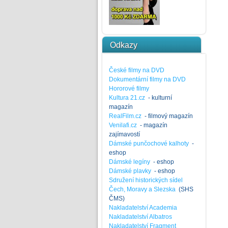
Odkazy
České filmy na DVD
Dokumentární filmy na DVD
Hororové filmy
Kultura 21.cz
- kulturní
magazín
RealFilm.cz
- filmový magazín
Venilafi.cz
- magazín
zajímavostí
Dámské punčochové kalhoty
-
eshop
Dámské legíny
- eshop
Dámské plavky
- eshop
Sdružení historických sídel
Čech, Moravy a Slezska
(SHS
ČMS)
Nakladatelství Academia
Nakladatelství Albatros
Nakladatelství Fragment