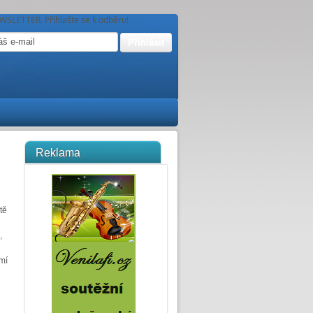
WSLETTER. Přihlašte se k odběru!
Reklama
tě
,
mí