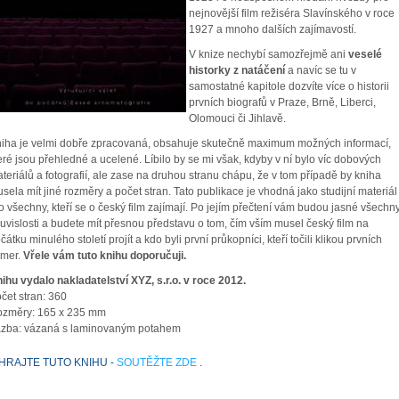
nejnovější film režiséra Slavínského v roce
1927 a mnoho dalších zajímavostí.
V knize nechybí samozřejmě ani
veselé
historky z natáčení
a navíc se tu v
samostatné kapitole dozvíte více o historii
prvních biografů v Praze, Brně, Liberci,
Olomouci či Jihlavě.
iha je velmi dobře zpracovaná, obsahuje skutečně maximum možných informací,
eré jsou přehledné a ucelené. Líbilo by se mi však, kdyby v ní bylo víc dobových
teriálů a fotografií, ale zase na druhou stranu chápu, že v tom případě by kniha
sela mít jiné rozměry a počet stran. Tato publikace je vhodná jako studijní materiál
o všechny, kteří se o český film zajímají. Po jejím přečtení vám budou jasné všechn
uvislosti a budete mít přesnou představu o tom, čím vším musel český film na
čátku minulého století projít a kdo byli první průkopníci, kteří točili klikou prvních
mer.
Vřele vám tuto knihu doporučuji.
ihu vydalo nakladatelství XYZ, s.r.o. v roce 2012.
čet stran: 360
změry: 165 x 235 mm
zba: vázaná s laminovaným potahem
HRAJTE TUTO KNIHU -
SOUTĚŽTE ZDE
.