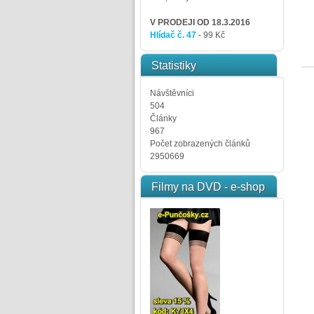
V PRODEJI OD 18.3.2016
Hlídač č. 47
- 99 Kč
Statistiky
Návštěvníci
504
Články
967
Počet zobrazených článků
2950669
Filmy na DVD - e-shop