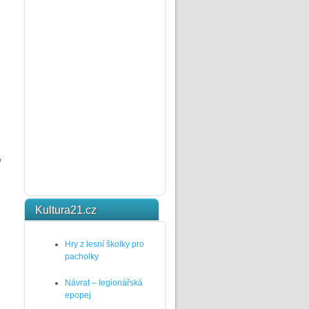
y
Kultura21.cz
Hry z lesní školky pro
pacholky
Návrat – legionářská
epopej