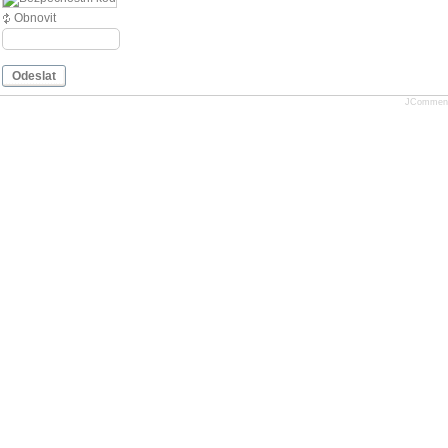
Obnovit
Odeslat
JCommen