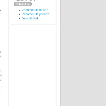
Pamatuj si mě
Zapomenuté heslo?
ě
Zapomenuté jméno?
Vytvořit účet
a
h
cí
ad
i
í