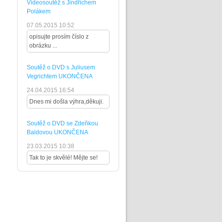
Videosoutěž s Jindřichem
Polákem
07.05.2015 10:52
opisujte prosím číslo z
obrázku ...
Soutěž o DVD s Juliusem
Vegrichtem UKONČENA
24.04.2015 16:54
Dnes mi došla výhra,děkuji.
Soutěž o DVD se Zdeňkou
Baldovou UKONČENA
23.03.2015 10:38
Tak to je skvělé! Mějte se!