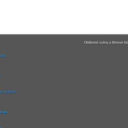
Oblíbené scény a filmové hl
ilmu
2
ní známce!
tekta
ny