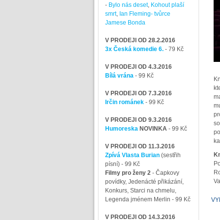
-
Bylo nás deset
,
Kohout plaší
smrt
,
Ian Fleming- tvůrce
Jamese Bonda
V PRODEJI OD 28.2.2016
3x Česká komedie 6.
- 79 Kč
V PRODEJI OD 4.3.2016
Bílá vrána
- 99 Kč
Kn
kt
V PRODEJI OD 7.3.2016
ma
Irčin románek
- 99 Kč
mu
pr
V PRODEJI OD 9.3.2016
so
Humoreska
NOVINKA
- 99 Kč
po
ka
V PRODEJI OD 11.3.2016
Kn
Zpívá Vlasta Burian
(sestřih
Po
písní)
- 99 Kč
Ro
Filmy pro ženy 2
-
Čapkovy
Va
povídky, Jedenácté přikázání,
Konkurs, Starci na chmelu,
Legenda jménem Merlin
- 99 Kč
VY
V PRODEJI OD 14.3.2016