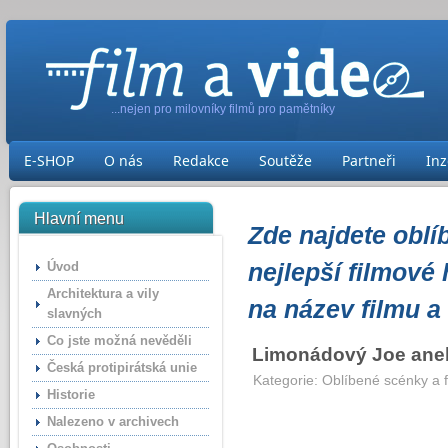
...nejen pro milovníky filmů pro pamětníky
E-SHOP
O nás
Redakce
Soutěže
Partneři
Inz
Hlavní menu
Zde najdete oblí
nejlepší filmové 
Úvod
Architektura a vily
na název filmu a 
slavných
Co jste možná nevěděli
Limonádový Joe ane
Česká protipirátská unie
Kategorie:
Oblíbené scénky a f
Historie
Nalezeno v archivech