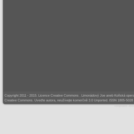
Copyright 2011 - 2015. Licence
Creative Commons
. Limonádový Joe aneb Koňská opera. 
Creative Commons. Uveďte autora, neužívejte komerčně 3.0 Unported. ISSN 1805-5028 (
Templates Joo