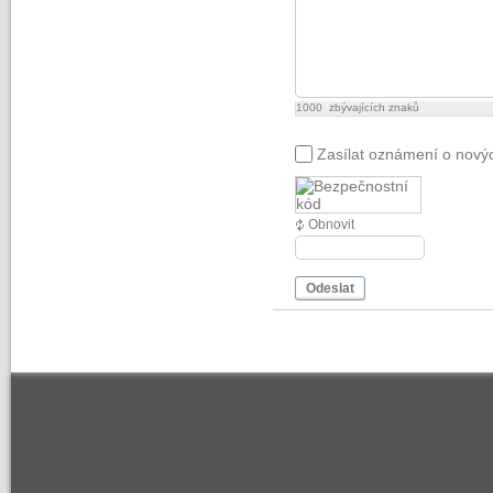
1000
zbývajících znaků
Zasílat oznámení o nový
Obnovit
Odeslat