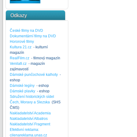
Odkazy
České filmy na DVD
Dokumentární filmy na DVD
Hororové filmy
Kultura 21.cz
- kulturní
magazín
RealFilm.cz
- filmový magazín
Venilafi.cz
- magazín
zajímavostí
Dámské punčochové kalhoty
-
eshop
Dámské legíny
- eshop
Dámské plavky
- eshop
Sdružení historických sídel
Čech, Moravy a Slezska
(SHS
ČMS)
Nakladatelství Academia
Nakladatelství Albatros
Nakladatelství Fragment
Efektivní reklama:
cilenareklama.unas.cz