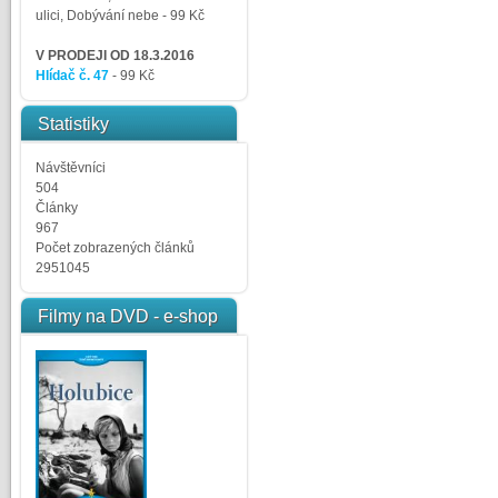
ulici, Dobývání nebe
- 99 Kč
V PRODEJI OD 18.3.2016
Hlídač č. 47
- 99 Kč
Statistiky
Návštěvníci
504
Články
967
Počet zobrazených článků
2951045
Filmy na DVD - e-shop