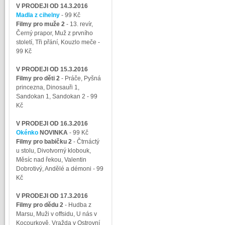
V PRODEJI OD 14.3.2016
Madla z cihelny
- 99 Kč
Filmy pro muže 2
-
13. revír,
Černý prapor, Muž z prvního
století, Tři přání, Kouzlo meče
-
99 Kč
V PRODEJI OD 15.3.2016
Filmy pro děti 2
-
Práče, Pyšná
princezna, Dinosauři 1,
Sandokan 1, Sandokan 2
- 99
Kč
V PRODEJI OD 16.3.2016
Okénko
NOVINKA
- 99 Kč
Filmy pro babičku 2
-
Čtrnáctý
u stolu, Divotvorný klobouk,
Měsíc nad řekou, Valentin
Dobrotivý, Andělé a démoni
- 99
Kč
V PRODEJI OD 17.3.2016
Filmy pro dědu 2
-
Hudba z
Marsu, Muži v offsidu, U nás v
Kocourkově, Vražda v Ostrovní