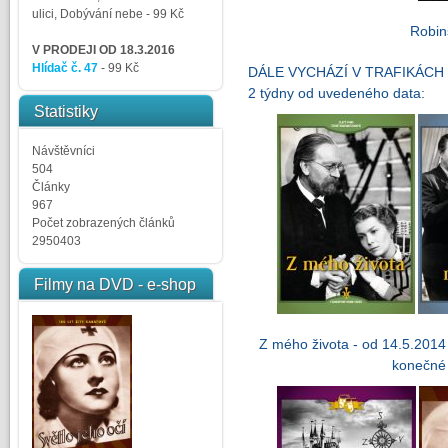
ulici, Dobývání nebe
- 99 Kč
Robin
V PRODEJI OD 18.3.2016
Hlídač č. 47
- 99 Kč
DÁLE VYCHÁZÍ V TRAFIKÁCH FIL
2 týdny od uvedeného data:
Statistiky
Návštěvníci
504
Články
967
Počet zobrazených článků
2950403
Filmy na DVD - e-shop
Z mého života - od 14.5.2014 
konečné 