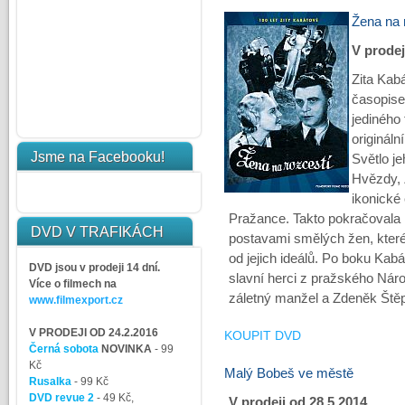
Žena na 
V prodej
Zita Kab
časopise
jediného 
originál
Jsme na Facebooku!
Světlo j
Hvězdy, 
ikonické
Pražance. Takto pokračovala 
DVD V TRAFIKÁCH
postavami smělých žen, které
od jejich ideálů. Po boku Kab
DVD jsou v prodeji 14 dní.
slavní herci z pražského Náro
Více o filmech na
záletný manžel a Zdeněk Štěpá
www.filmexport.cz
V PRODEJI OD 24.2.2016
KOUPIT DVD
Černá sobota
NOVINKA
- 99
Kč
Malý Bobeš ve městě
Rusalka
- 99 Kč
DVD revue 2
- 49 Kč,
V prodeji od 28.5.2014