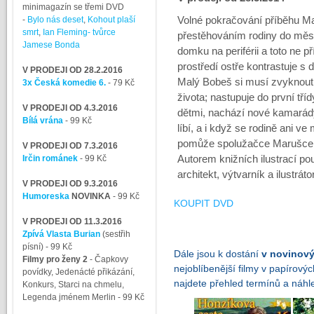
minimagazín se třemi DVD
-
Bylo nás deset
,
Kohout plaší
Volné pokračování příběhu M
smrt
,
Ian Fleming- tvůrce
přestěhováním rodiny do měs
Jamese Bonda
domku na periférii a toto ne pří
prostředí ostře kontrastuje s
V PRODEJI OD 28.2.2016
Malý Bobeš si musí zvyknout 
3x Česká komedie 6.
- 79 Kč
života; nastupuje do první tř
V PRODEJI OD 4.3.2016
dětmi, nachází nové kamarád
Bílá vrána
- 99 Kč
líbí, a i když se rodině ani ve
pomůže spolužačce Marušce
V PRODEJI OD 7.3.2016
Irčin románek
- 99 Kč
Autorem knižních ilustrací po
architekt, výtvarník a ilustráto
V PRODEJI OD 9.3.2016
Humoreska
NOVINKA
- 99 Kč
KOUPIT DVD
V PRODEJI OD 11.3.2016
Zpívá Vlasta Burian
(sestřih
písní)
- 99 Kč
Dále jsou k dostání
v novinový
Filmy pro ženy 2
-
Čapkovy
nejoblíbenější filmy v papírový
povídky, Jedenácté přikázání,
najdete přehled termínů a náhled
Konkurs, Starci na chmelu,
Legenda jménem Merlin
- 99 Kč