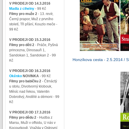
V PRODEJI OD 14.3.2016
Madla z cihelny
- 99 Kč
Filmy pro muže 2
-
13. revír,
Černý prapor, Muž z prvního
století, Tři přání, Kouzlo meče
-
99 Kč
V PRODEJI OD 15.3.2016
Filmy pro děti 2
-
Práče, Pyšná
princezna, Dinosauři 1,
Sandokan 1, Sandokan 2
- 99
Honzíkova cesta - 2.5.2014 / St
Kč
V PRODEJI OD 16.3.2016
Okénko
NOVINKA
- 99 Kč
Filmy pro babičku 2
-
Čtrnáctý
u stolu, Divotvorný klobouk,
Měsíc nad řekou, Valentin
Dobrotivý, Andělé a démoni
- 99
Kč
V PRODEJI OD 17.3.2016
Filmy pro dědu 2
-
Hudba z
Marsu, Muži v offsidu, U nás v
Kocourkově, Vražda v Ostrovní