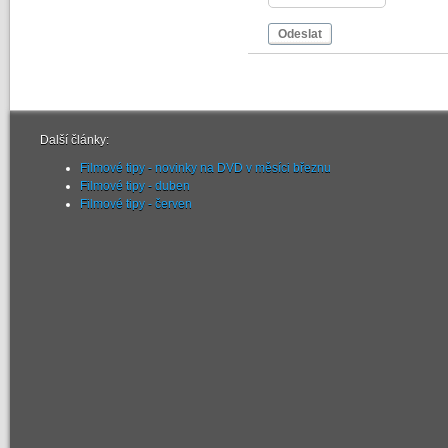
Odeslat
Další články:
Filmové tipy - novinky na DVD v měsíci březnu
Filmové tipy - duben
Filmové tipy - červen