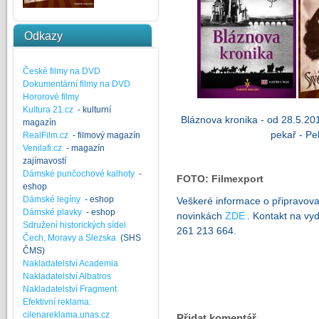
Odkazy
České filmy na DVD
Dokumentární filmy na DVD
Hororové filmy
Kultura 21.cz
- kulturní
Bláznova kronika - od 28.5.201
magazín
pekař - Pe
RealFilm.cz
- filmový magazín
Venilafi.cz
- magazín
zajímavostí
Dámské punčochové kalhoty
-
FOTO: Filmexport
eshop
Dámské legíny
- eshop
Veškeré informace o připravov
Dámské plavky
- eshop
novinkách
ZDE
. Kontakt na vyd
Sdružení historických sídel
261 213 664.
Čech, Moravy a Slezska
(SHS
ČMS)
Nakladatelství Academia
Nakladatelství Albatros
Nakladatelství Fragment
Efektivní reklama:
cilenareklama.unas.cz
Přidat komentář