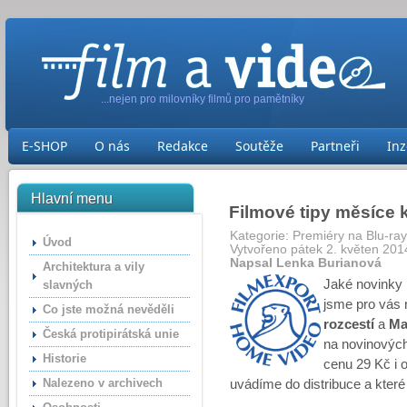
...nejen pro milovníky filmů pro pamětníky
E-SHOP
O nás
Redakce
Soutěže
Partneři
Inz
Hlavní menu
Filmové tipy měsíce 
Kategorie:
Premiéry na Blu-ra
Úvod
Vytvořeno pátek 2. květen 201
Napsal Lenka Burianová
Architektura a vily
Jaké novinky 
slavných
jsme pro vás
Co jste možná nevěděli
rozcestí
a
Ma
Česká protipirátská unie
na novinových
Historie
cenu 29 Kč i o
Nalezeno v archivech
uvádíme do distribuce a které