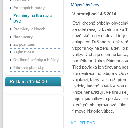
Osobnosti
Májové hvězdy
Po stopách módy
V prodeji od 14.5.2014
Premiéry na Blu-ray a
DVD
Čtyři drobné příběhy obyčejný
Premiéry v kinech
se odehrávají v květnu roku 1
sovětském generálovi, který 
Rozhovory
chlapcem Dušanem, jenž v n
Za poznáním
vzpomínky na ženu a děti, o k
Zajímavosti
války. Druhá je o jemné lásce
Oblíbené scénky a hlášky
poručíkem Rukavičkinem a ve
Třetí povídka je věnována pos
Filmové písničky
koncentračního tábora v Osvět
vojákovi, který se snaží přemlu
Reklama 150x300
Lyricky laděné povídky jsou ci
knize nenavazují, ve filmu se 
míjení jednotlivých postav. P
které působí opravdově. Film 
filmové historie vůbec.
KOUPIT DVD