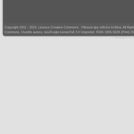
Copyright 2011 - 2015. Licence
Creative Commons
. Filmové tipy měsíce května. All Rig
Commons. Uveďte autora, neužívejte komerčně 3.0 Unported. ISSN 1805-5028 (Print) I
Templates Joo