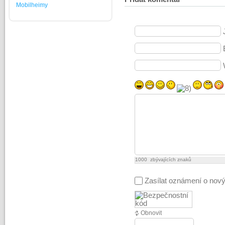
Mobilheimy
1000
zbývajících znaků
Zasílat oznámení o nov
Obnovit