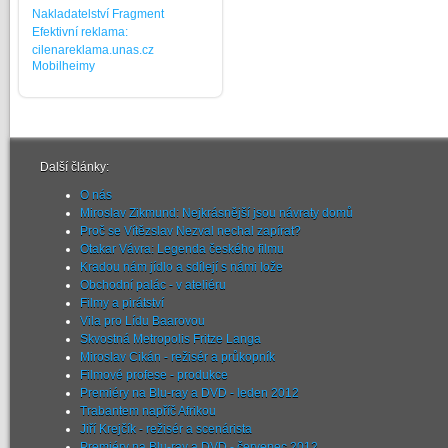
Nakladatelství Fragment
Efektivní reklama:
cilenareklama.unas.cz
Mobilheimy
Další články:
O nás
Miroslav Zikmund: Nejkrásnější jsou návraty domů
Proč se Vítězslav Nezval nechal zapírat?
Otakar Vávra: Legenda českého filmu
Kradou nám jídlo a sdílejí s námi lože
Obchodní palác - v ateliéru
Filmy a pirátství
Vila pro Lídu Baarovou
Skvostná Metropolis Fritze Langa
Miroslav Cikán - režisér a průkopník
Filmové profese - produkce
Premiéry na Blu-ray a DVD - leden 2012
Trabantem napříč Afrikou
Jiří Krejčík - režisér a scenárista
Premiéry na Blu-ray a DVD - červenec 2012