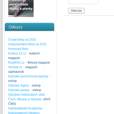
Odeslat
Odkazy
České filmy na DVD
Dokumentární filmy na DVD
Hororové filmy
Kultura 21.cz
- kulturní
magazín
RealFilm.cz
- filmový magazín
Venilafi.cz
- magazín
zajímavostí
Dámské punčochové kalhoty
-
eshop
Dámské legíny
- eshop
Dámské plavky
- eshop
Sdružení historických sídel
Čech, Moravy a Slezska
(SHS
ČMS)
Nakladatelství Academia
Nakladatelství Albatros