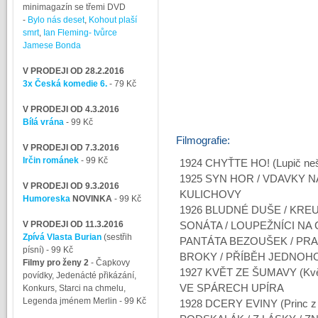
minimagazín se třemi DVD
-
Bylo nás deset
,
Kohout plaší
smrt
,
Ian Fleming- tvůrce
Jamese Bonda
V PRODEJI OD 28.2.2016
3x Česká komedie 6.
- 79 Kč
V PRODEJI OD 4.3.2016
Bílá vrána
- 99 Kč
Filmografie:
V PRODEJI OD 7.3.2016
Irčin románek
- 99 Kč
1924 CHYŤTE HO! (Lupič neš
1925 SYN HOR / VDAVKY 
V PRODEJI OD 9.3.2016
KULICHOVY
Humoreska
NOVINKA
- 99 Kč
1926 BLUDNÉ DUŠE / KRE
V PRODEJI OD 11.3.2016
SONÁTA / LOUPEŽNÍCI NA 
Zpívá Vlasta Burian
(sestřih
PANTÁTA BEZOUŠEK / PRA
písní)
- 99 Kč
BROKY / PŘÍBĚH JEDNOH
Filmy pro ženy 2
-
Čapkovy
1927 KVĚT ZE ŠUMAVY (Kvě
povídky, Jedenácté přikázání,
VE SPÁRECH UPÍRA
Konkurs, Starci na chmelu,
Legenda jménem Merlin
- 99 Kč
1928 DCERY EVINY (Princ z u