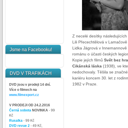
Z necelé desítky následujících
Lili Přecechtělová v Lamačově
Lidka Jägrová v Innemannově
Jsme na Facebooku!
románu o účasti českých legion
Kopie jejích filmů
Svět bez hra
Cikánská láska
(1938), ve kt
nedochovaly. Těšila se značné 
DVD V TRAFIKÁCH
kariéru koncem 30. let z rodin
1982 v Praze.
DVD jsou v prodeji 14 dní.
Více o filmech na
www.filmexport.cz
V PRODEJI OD 24.2.2016
Černá sobota
NOVINKA
- 99
Kč
Rusalka
- 99 Kč
DVD revue 2
- 49 Kč,