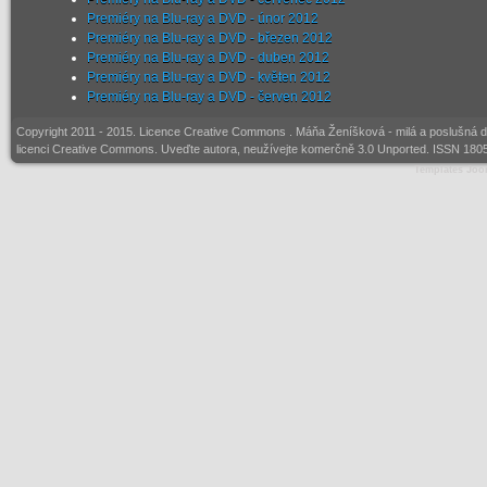
Premiéry na Blu-ray a DVD - únor 2012
Premiéry na Blu-ray a DVD - březen 2012
Premiéry na Blu-ray a DVD - duben 2012
Premiéry na Blu-ray a DVD - květen 2012
Premiéry na Blu-ray a DVD - červen 2012
Copyright 2011 - 2015. Licence
Creative Commons
. Máňa Ženíšková - milá a poslušná d
licenci Creative Commons. Uveďte autora, neužívejte komerčně 3.0 Unported. ISSN 1805
Templates Joo