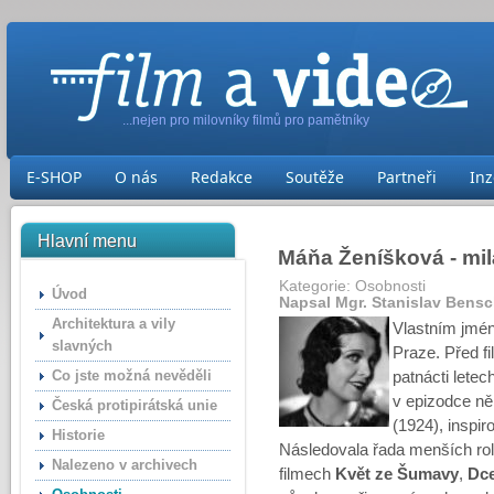
...nejen pro milovníky filmů pro pamětníky
E-SHOP
O nás
Redakce
Soutěže
Partneři
Inz
Hlavní menu
Máňa Ženíšková - mil
Kategorie:
Osobnosti
Úvod
Napsal Mgr. Stanislav Bens
Architektura a vily
Vlastním jmén
slavných
Praze. Před f
Co jste možná nevěděli
patnácti lete
v epizodce n
Česká protipirátská unie
(1924), inspi
Historie
Následovala řada menších rol
Nalezeno v archivech
filmech
Květ ze Šumavy
,
Dce