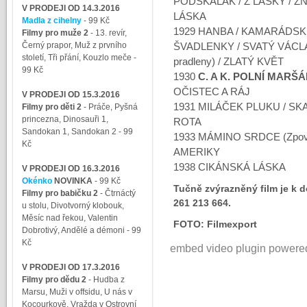
PODSKALÁK / Z LÁSKY / Z
V PRODEJI OD 14.3.2016
LÁSKA
Madla z cihelny
- 99 Kč
1929 HANBA / KAMARÁDSK
Filmy pro muže 2
-
13. revír,
Černý prapor, Muž z prvního
ŠVADLENKY / SVATÝ VÁCLA
století, Tři přání, Kouzlo meče
-
pradleny) / ZLATÝ KVĚT
99 Kč
1930
C. A K. POLNÍ MARŠ
OČISTEC A RÁJ
V PRODEJI OD 15.3.2016
1931 MILÁČEK PLUKU / SKA
Filmy pro děti 2
-
Práče, Pyšná
princezna, Dinosauři 1,
ROTA
Sandokan 1, Sandokan 2
- 99
1933 MÁMINO SRDCE (Zpově
Kč
AMERIKY
1938 CIKÁNSKÁ LÁSKA
V PRODEJI OD 16.3.2016
Okénko
NOVINKA
- 99 Kč
Tučně zvýrazněný film je k d
Filmy pro babičku 2
-
Čtrnáctý
261 213 664.
u stolu, Divotvorný klobouk,
Měsíc nad řekou, Valentin
FOTO: Filmexport
Dobrotivý, Andělé a démoni
- 99
Kč
embed video plugin powere
V PRODEJI OD 17.3.2016
Filmy pro dědu 2
-
Hudba z
Marsu, Muži v offsidu, U nás v
Kocourkově, Vražda v Ostrovní