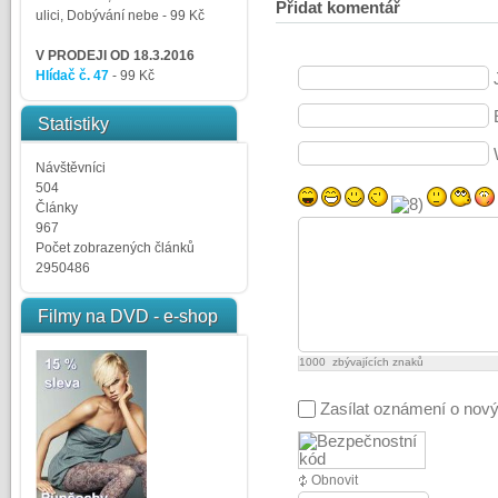
Přidat komentář
ulici, Dobývání nebe
- 99 Kč
V PRODEJI OD 18.3.2016
Hlídač č. 47
- 99 Kč
Statistiky
Návštěvníci
504
Články
967
Počet zobrazených článků
2950486
Filmy na DVD - e-shop
1000
zbývajících znaků
Zasílat oznámení o nov
Obnovit