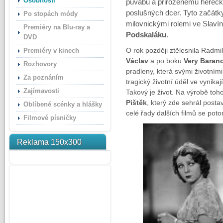
Osobnosti
půvabu a přirozenému herecké
poslušných dcer. Tyto začátk
Po stopách módy
milovnickými rolemi ve Slav
Premiéry na Blu-ray a
Podskaláku
.
DVD
O rok později ztělesnila Radmi
Premiéry v kinech
Václav
a po boku
Very Baran
Rozhovory
pradleny, která svými životním
Za poznáním
tragický životní úděl ve vynik
Zajímavosti
Takový je život. Na výrobě toh
Pištěk
, který zde sehrál postav
Oblíbené scénky a hlášky
celé řady dalších filmů se pot
Filmové písničky
Reklama 150x300