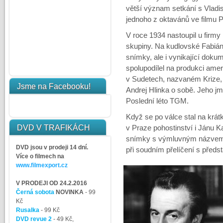
větší význam setkání s Vladis
jednoho z oktavánů ve filmu P
V roce 1934 nastoupil u firmy
skupiny. Na kudlovské Fabiánc
snímky, ale i vynikající doku
spolupodílel na produkci ame
v Sudetech, nazvaném Krize, 
Jsme na Facebooku!
Andrej Hlinka o sobě. Jeho jm
Poslední léto TGM.
Když se po válce stal na krát
DVD V TRAFIKÁCH
v Praze pohostinství i Jánu K
snímky s výmluvným názvem S
DVD jsou v prodeji 14 dní.
při soudním přelíčení s předsta
Více o filmech na
www.filmexport.cz
V PRODEJI OD 24.2.2016
Černá sobota
NOVINKA
- 99
Kč
Rusalka
- 99 Kč
DVD revue 2
- 49 Kč,