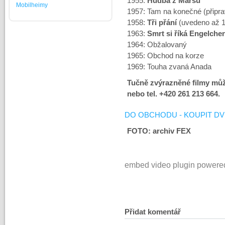
1955:
Hudba z Marsu
Mobilheimy
1957: Tam na konečné (připr
1958:
Tři přání
(uvedeno až 1
1963:
Smrt si říká Engelche
1964: Obžalovaný
1965: Obchod na korze
1969: Touha zvaná Anada
Tučně zvýrazněné filmy můž
nebo tel. +420 261 213 664.
DO OBCHODU - KOUPIT D
FOTO: archiv FEX
embed video plugin powere
Přidat komentář