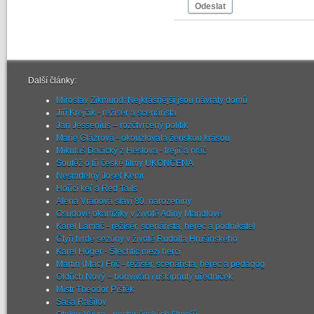
Odeslat
Další články:
Miroslav Zikmund: Nejkrásnější jsou návraty domů
Jiří Krejčík - režisér a scenárista
Jan Jessenius – rozčtvrcený politik
Marie Glázrová - okouzlovala ženskou krásou
Mikuláš Dačický z Heslova - frejíř a rváč
Soutěž o tři české filmy UKONČENA
Nesmrtelný Josef Kemr
Hořící keř a Red Tails
Alena Vránová slaví 80. narozeniny
Osudové okamžiky v životě Adiny Mandlové
Karel Lamač - režisér, scenárista, herec a podnikatel
Čtyři tvrdé sezóny v životě Rudolfa Hrušínského
Karel Höger - Šlechtic mezi herci
Martin (Mac) Frič - režisér, scenárista, herec a pedagog
Oldřich Nový – bonviván i ušlápnutý úředníček
Mistr Theodor Pištěk
Saša Rašilov