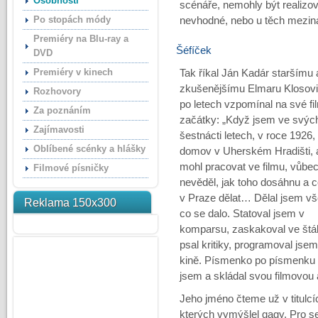
Osobnosti
scénáře, nemohly být realizo
Po stopách módy
nevhodné, nebo u těch mezin
Premiéry na Blu-ray a
Šéfíček
DVD
Premiéry v kinech
Tak říkal Ján Kadár staršímu 
zkušenějšímu Elmaru Klosovi
Rozhovory
po letech vzpomínal na své f
Za poznáním
začátky: „Když jsem ve svýc
Zajímavosti
šestnácti letech, v roce 1926, 
Oblíbené scénky a hlášky
domov v Uherském Hradišti,
mohl pracovat ve filmu, vůbe
Filmové písničky
nevěděl, jak toho dosáhnu a 
v Praze dělat… Dělal jsem v
Reklama 150x300
co se dalo. Statoval jsem v
komparsu, zaskakoval ve štá
psal kritiky, programoval jsem
kině. Písmenko po písmenku 
jsem a skládal svou filmovou
Jeho jméno čteme už v titulc
kterých vymýšlel gagy. Pro 