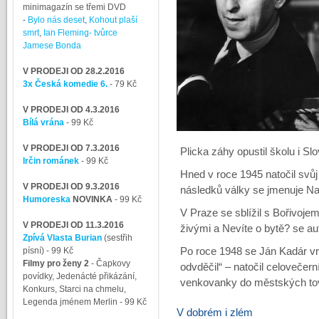
minimagazín se třemi DVD
-
Bylo nás deset
,
Kohout plaší
smrt
,
Ian Fleming- tvůrce
Jamese Bonda
V PRODEJI OD 28.2.2016
3x Česká komedie 6.
- 79 Kč
V PRODEJI OD 4.3.2016
Bílá vrána
- 99 Kč
V PRODEJI OD 7.3.2016
Plicka záhy opustil školu i Sl
Irčin románek
- 99 Kč
Hned v roce 1945 natočil svů
V PRODEJI OD 9.3.2016
následků války se jmenuje Na 
Humoreska
NOVINKA
- 99 Kč
V Praze se sblížil s Bořivoj
V PRODEJI OD 11.3.2016
živými a Nevíte o bytě? se au
Zpívá Vlasta Burian
(sestřih
písní)
- 99 Kč
Po roce 1948 se Ján Kadár vrá
Filmy pro ženy 2
-
Čapkovy
odvděčil“ – natočil celovečern
povídky, Jedenácté přikázání,
venkovanky do městských to
Konkurs, Starci na chmelu,
Legenda jménem Merlin
- 99 Kč
V dobrém i zlém