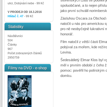
slovenských Židů se podíleli j
ulici, Dobývání nebe
- 99 Kč
spoluobčané, a to nejen přísl
jako první schválil norimbers
V PRODEJI OD 18.3.2016
Hlídač č. 47
- 99 Kč
Zásluhou Oscara za Obchod na
natočit u nás pro americkou s
Statistiky
pro ně neobyčejně lukrativní n
honorář.
Návštěvníci
504
Film natočil z větší části Elm
Články
pobýval za mořem, kde režírov
967
Levina.
Počet zobrazených článků
2950759
Šedesátiletý Elmar Klos byl 
měl v prvním období z čeho ží
Filmy na DVD - e-shop
pomoc: pověřil ho polírským
domku.