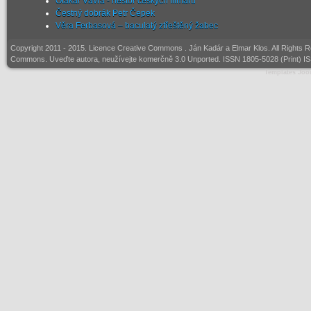
Otakar Vávra - nestor českých filmařů
Čestný dobrák Petr Čepek
Věra Ferbasová – baculatý ztřeštěný žabec
Copyright 2011 - 2015. Licence
Creative Commons
. Ján Kadár a Elmar Klos. All Rights 
Commons. Uveďte autora, neužívejte komerčně 3.0 Unported. ISSN 1805-5028 (Print) I
Templates Joo