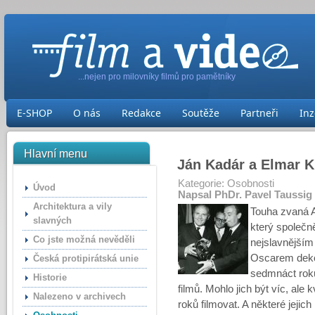
...nejen pro milovníky filmů pro pamětníky
E-SHOP
O nás
Redakce
Soutěže
Partneři
Inz
Hlavní menu
Ján Kadár a Elmar K
Kategorie:
Osobnosti
Úvod
Napsal PhDr. Pavel Taussig
Architektura a vily
Touha zvaná A
slavných
který společně 
Co jste možná nevěděli
nejslavnějším
Oscarem deko
Česká protipirátská unie
sedmnáct roků
Historie
filmů. Mohlo jich být víc, ale
Nalezeno v archivech
roků filmovat. A některé jejic