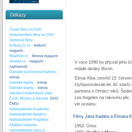
Odkazy
České filmy na DVD
Dokumentární filmy na DVD
Hororové filmy
Kultura 21.cz
- kulturní
magazín
RealFilm.cz
- filmový magazín
Venilafi.cz
- magazín
V roce 1990 ho přizval jeho žá
zajímavostí
mladé diváky Bizon.
Dámské punčochové kalhoty
-
eshop
Elmar Klos zemřel 19. červen
Dámské legíny
- eshop
čtyřiaosmdesáti let. Ač starší
Dámské plavky
- eshop
partnera o čtrnáct roků. Šede
Sdružení historických sídel
Los Angeles na rakovinu plic. 
Čech, Moravy a Slezska
(SHS
ČMS)
vln oceánu.
Nakladatelství Academia
Nakladatelství Albatros
Filmy Jána Kadára a Elmara K
Nakladatelství Fragment
Efektivní reklama:
1952: Únos
cilenareklama.unas.cz