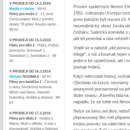
V PRODEJI OD 14.3.2016
Prvním společným filmem Elm
Madla z cihelny
- 99 Kč
1952, zobrazující Evropu rozdě
Filmy pro muže 2
-
13. revír,
Černý prapor, Muž z prvního
jsme bohužel byli nuceni žít. 
století, Tři přání, Kouzlo meče
-
neorealistický obraz života o
99 Kč
činžáku. Satirická komedie s
pět let promítat a oba režiséři
V PRODEJI OD 15.3.2016
Filmy pro děti 2
-
Práče, Pyšná
Vrátili se a natočili „občansko
princezna, Dinosauři 1,
trilogii“, v níž zkoumali nejen 
Sandokan 1, Sandokan 2
- 99
jedince ke společnosti, ale i m
Kč
postoje hrdinů.
V PRODEJI OD 16.3.2016
Když odevzdali hotový scénář
Okénko
NOVINKA
- 99 Kč
Filmy pro babičku 2
-
Čtrnáctý
Obchodu na korze, neznámý č
u stolu, Divotvorný klobouk,
anonymně poznamenal na je
Měsíc nad řekou, Valentin
titulní stranu: „Kterého blázna
Dobrotivý, Andělé a démoni
- 99
napadlo, že se tohle má filmov
Kč
Nelze se tomu ani divit, neboť
V PRODEJI OD 17.3.2016
připravovaný film měl připom
Filmy pro dědu 2
-
Hudba z
Marsu, Muži v offsidu, U nás v
krutou pravdu: na válečném u
Kocourkově, Vražda v Ostrovní