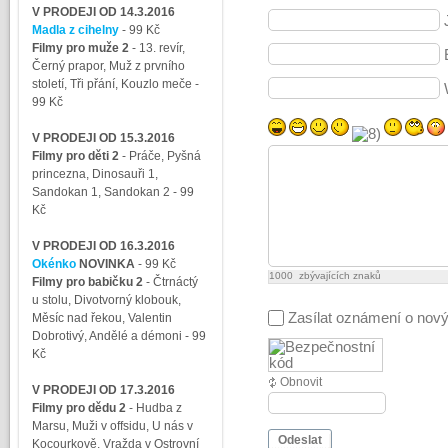
V PRODEJI OD 14.3.2016
Madla z cihelny
- 99 Kč
Filmy pro muže 2
-
13. revír,
Černý prapor, Muž z prvního
století, Tři přání, Kouzlo meče
-
99 Kč
V PRODEJI OD 15.3.2016
Filmy pro děti 2
-
Práče, Pyšná
princezna, Dinosauři 1,
Sandokan 1, Sandokan 2
- 99
Kč
V PRODEJI OD 16.3.2016
Okénko
NOVINKA
- 99 Kč
1000
zbývajících znaků
Filmy pro babičku 2
-
Čtrnáctý
u stolu, Divotvorný klobouk,
Zasílat oznámení o nov
Měsíc nad řekou, Valentin
Dobrotivý, Andělé a démoni
- 99
Kč
Obnovit
V PRODEJI OD 17.3.2016
Filmy pro dědu 2
-
Hudba z
Marsu, Muži v offsidu, U nás v
Odeslat
Kocourkově, Vražda v Ostrovní