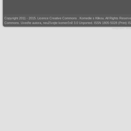
Copyright 2011 - 2015. Licence
Creative Commons
. Komedie s Klikou. All Rights Reserv
Commons. Uveďte autora, neužívejte komerčně 3.0 Unported. ISSN 1805-5028 (Print) I
Templates Joo