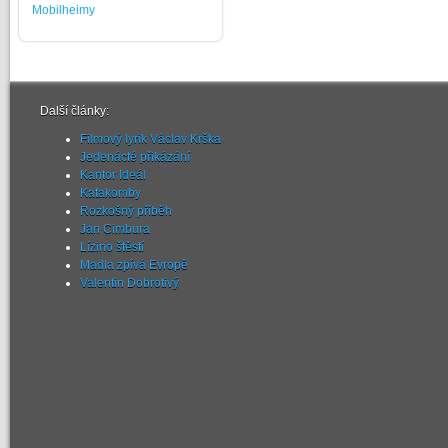
Mobilheimy
Další články:
Filmový lyrik Václav Krška
Jedenácté přikázání
Kantor Ideál
Katakomby
Rozkošný příběh
Jan Cimbura
Lízino štěstí
Madla zpívá Evropě
Valentin Dobrotivý