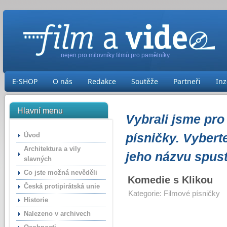
...nejen pro milovníky filmů pro pamětníky
E-SHOP
O nás
Redakce
Soutěže
Partneři
Inz
Hlavní menu
Vybrali jsme pro
písničky. Vyberte
Úvod
Architektura a vily
jeho názvu spus
slavných
Co jste možná nevěděli
Komedie s Klikou
Česká protipirátská unie
Kategorie:
Filmové písničky
Historie
Nalezeno v archivech