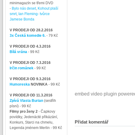
minimagazín se třemi DVD
-
Bylo nás deset
,
Kohout plaší
smrt
,
Ian Fleming- tvůrce
Jamese Bonda
V PRODEJI OD 28.2.2016
3x Česká komedie 6.
- 79 Kč
V PRODEJI OD 4.3.2016
Bílá vrána
- 99 Kč
V PRODEJI OD 7.3.2016
Irčin románek
- 99 Kč
V PRODEJI OD 9.3.2016
Humoreska
NOVINKA
- 99 Kč
embed video plugin powere
V PRODEJI OD 11.3.2016
Zpívá Vlasta Burian
(sestřih
písní)
- 99 Kč
Filmy pro ženy 2
-
Čapkovy
povídky, Jedenácté přikázání,
Přidat komentář
Konkurs, Starci na chmelu,
Legenda jménem Merlin
- 99 Kč