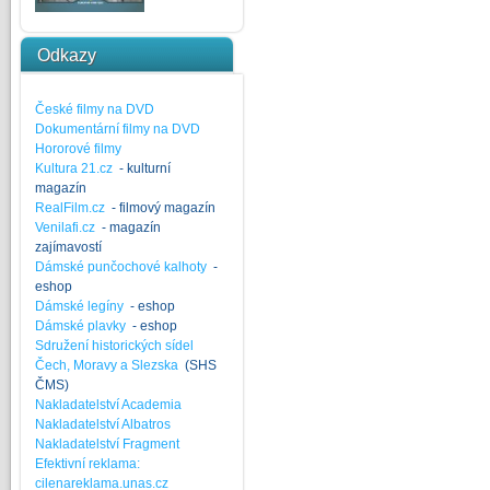
Odkazy
České filmy na DVD
Dokumentární filmy na DVD
Hororové filmy
Kultura 21.cz
- kulturní
magazín
RealFilm.cz
- filmový magazín
Venilafi.cz
- magazín
zajímavostí
Dámské punčochové kalhoty
-
eshop
Dámské legíny
- eshop
Dámské plavky
- eshop
Sdružení historických sídel
Čech, Moravy a Slezska
(SHS
ČMS)
Nakladatelství Academia
Nakladatelství Albatros
Nakladatelství Fragment
Efektivní reklama:
cilenareklama.unas.cz