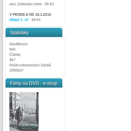
ulici, Dobývání nebe
- 99 Kč
V PRODEJI OD 18.3.2016
Hlídač č. 47
- 99 Kč
Statistiky
Návštěvníci
504
Články
967
Počet zobrazených článků
2950837
Filmy na DVD - e-shop