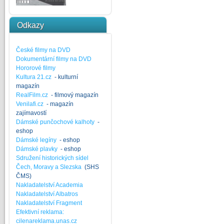
Odkazy
České filmy na DVD
Dokumentární filmy na DVD
Hororové filmy
Kultura 21.cz
- kulturní
magazín
RealFilm.cz
- filmový magazín
Venilafi.cz
- magazín
zajímavostí
Dámské punčochové kalhoty
-
eshop
Dámské legíny
- eshop
Dámské plavky
- eshop
Sdružení historických sídel
Čech, Moravy a Slezska
(SHS
ČMS)
Nakladatelství Academia
Nakladatelství Albatros
Nakladatelství Fragment
Efektivní reklama:
cilenareklama.unas.cz