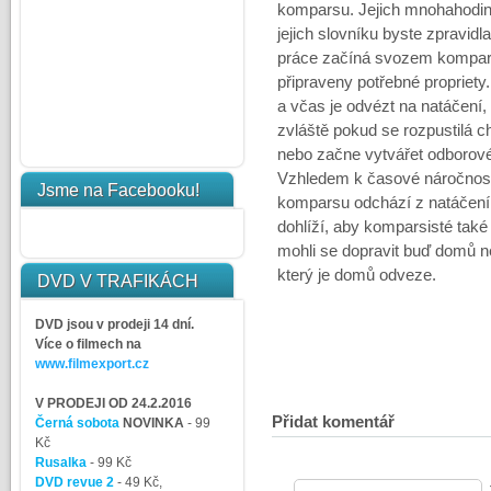
komparsu. Jejich mnohahodin
jejich slovníku byste zpravidla
práce začíná svozem kompars
připraveny potřebné propriety.
a včas je odvézt na natáčení,
zvláště pokud se rozpustilá 
nebo začne vytvářet odborov
Vzhledem k časové náročnosti
Jsme na Facebooku!
komparsu odchází z natáčení č
dohlíží, aby komparsisté tak
mohli se dopravit buď domů 
který je domů odveze.
DVD V TRAFIKÁCH
DVD jsou v prodeji 14 dní.
Více o filmech na
www.filmexport.cz
V PRODEJI OD 24.2.2016
Přidat komentář
Černá sobota
NOVINKA
- 99
Kč
Rusalka
- 99 Kč
DVD revue 2
- 49 Kč,