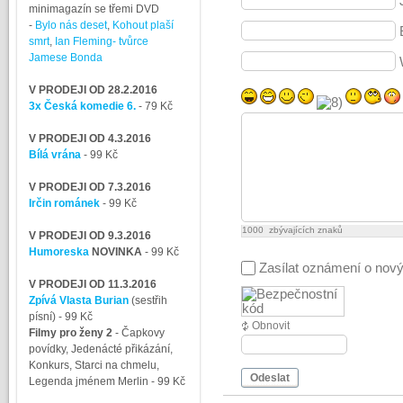
minimagazín se třemi DVD
-
Bylo nás deset
,
Kohout plaší
smrt
,
Ian Fleming- tvůrce
Jamese Bonda
V PRODEJI OD 28.2.2016
3x Česká komedie 6.
- 79 Kč
V PRODEJI OD 4.3.2016
Bílá vrána
- 99 Kč
V PRODEJI OD 7.3.2016
Irčin románek
- 99 Kč
1000
zbývajících znaků
V PRODEJI OD 9.3.2016
Humoreska
NOVINKA
- 99 Kč
Zasílat oznámení o nov
V PRODEJI OD 11.3.2016
Zpívá Vlasta Burian
(sestřih
písní)
- 99 Kč
Obnovit
Filmy pro ženy 2
-
Čapkovy
povídky, Jedenácté přikázání,
Konkurs, Starci na chmelu,
Odeslat
Legenda jménem Merlin
- 99 Kč