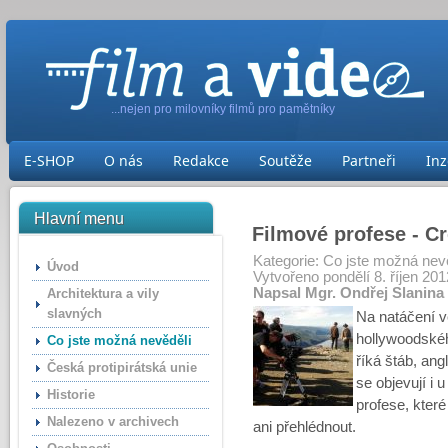
...nejen pro milovníky filmů pro pamětníky
E-SHOP
O nás
Redakce
Soutěže
Partneři
Inz
Hlavní menu
Filmové profese - C
Kategorie:
Co jste možná nevě
Úvod
Vytvořeno pondělí 8. říjen 201
Napsal Mgr. Ondřej Slanina
Architektura a vily
slavných
Na natáčení ve
hollywoodskéh
Co jste možná nevěděli
říká štáb, an
Česká protipirátská unie
se objevují i 
Historie
profese, které
Nalezeno v archivech
ani přehlédnout.