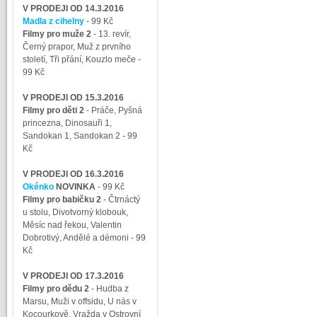
V PRODEJI OD 14.3.2016
Madla z cihelny
- 99 Kč
Filmy pro muže 2
-
13. revír,
Černý prapor, Muž z prvního
století, Tři přání, Kouzlo meče
-
99 Kč
V PRODEJI OD 15.3.2016
Filmy pro děti 2
-
Práče, Pyšná
princezna, Dinosauři 1,
Sandokan 1, Sandokan 2
- 99
Kč
V PRODEJI OD 16.3.2016
Okénko
NOVINKA
- 99 Kč
Filmy pro babičku 2
-
Čtrnáctý
u stolu, Divotvorný klobouk,
Měsíc nad řekou, Valentin
Dobrotivý, Andělé a démoni
- 99
Kč
V PRODEJI OD 17.3.2016
Filmy pro dědu 2
-
Hudba z
Marsu, Muži v offsidu, U nás v
Kocourkově, Vražda v Ostrovní