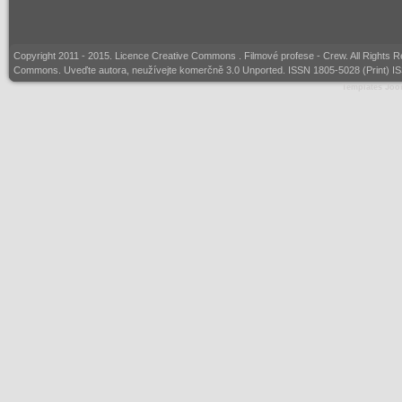
Copyright 2011 - 2015. Licence
Creative Commons
. Filmové profese - Crew. All Rights 
Commons. Uveďte autora, neužívejte komerčně 3.0 Unported. ISSN 1805-5028 (Print) I
Templates Joo