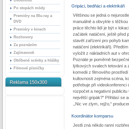
Osobnosti
Gripáci, bedňáci a elektrikáři
Po stopách módy
Většinou se jedná o nejurostl
Premiéry na Blu-ray a
DVD
manuálně a obvykle s těžkou 
práce těchto lidí je být v loka
Premiéry v kinech
začátek natáčení, ještě před 
Rozhovory
stavět zařízení pro pohyb kame
Za poznáním
natáčení (elektrikáři). Předtí
Zajímavosti
vyložit z nákladních aut v o
Poznáte je poměrně bezpečně,
Oblíbené scénky a hlášky
lýtkových svalech tetování a 
Filmové písničky
komedii z filmového prostředí 
kultovnosti zejména scéna, k
Reklama 150x300
potřebuje při videokonferenci 
rozpočet a negativní publicitu
největší gripák?“ Přihlásí se
,,Nic ve zlym, rejžo,“ produc
Koordinátor komparsu
Jestli zná někdo ranní rozbřes