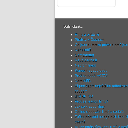
Další články:
Filmy a pirátství
Pirátství v Čechách
Co jsou autorská práva a proč js
Nenasdílíš!
Camcording
Neuploadneš!
Nepromítneš!
Konec megauploadu
Proč se nebát ACTA?
Nerozšíříš!
Případ zatím největšího odhalen
soudem
STÁHNI.TO
Proč se kradou filmy?
Jak se kradou filmy
Online sledování filmů a seriálů
Zpřístupňování nelegálních kopií fi
trestné
Milion pirátských kopií filmů a de