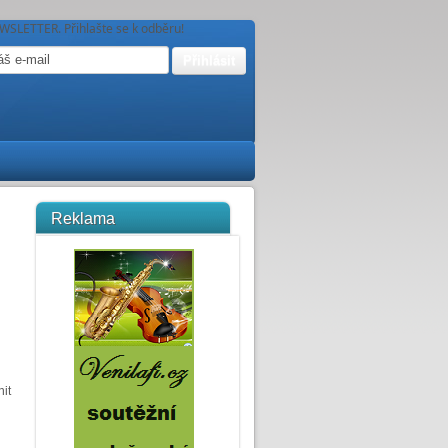
WSLETTER. Přihlašte se k odběru!
Reklama
it