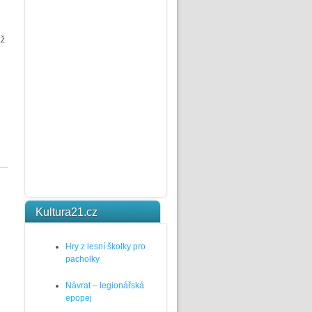
až
Kultura21.cz
Hry z lesní školky pro
pacholky
Návrat – legionářská
epopej