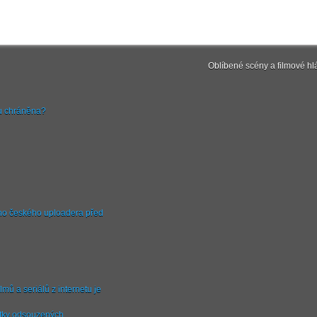
Oblíbené scény a filmové hl
ou chráněna?
ého českého uploadera před
lmů a seriálů z internetu je
sítky odsouzených