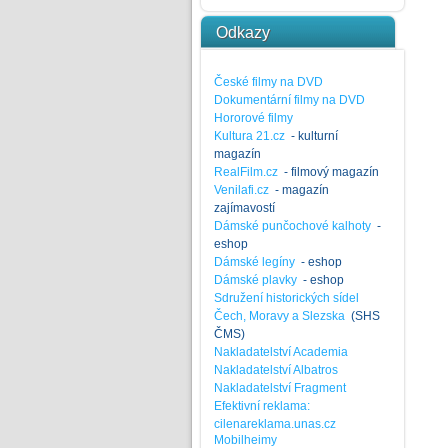
Odkazy
České filmy na DVD
Dokumentární filmy na DVD
Hororové filmy
Kultura 21.cz
- kulturní
magazín
RealFilm.cz
- filmový magazín
Venilafi.cz
- magazín
zajímavostí
Dámské punčochové kalhoty
-
eshop
Dámské legíny
- eshop
Dámské plavky
- eshop
Sdružení historických sídel
Čech, Moravy a Slezska
(SHS
ČMS)
Nakladatelství Academia
Nakladatelství Albatros
Nakladatelství Fragment
Efektivní reklama:
cilenareklama.unas.cz
Mobilheimy