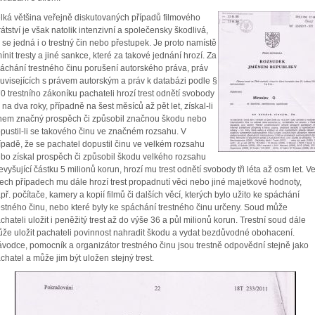
lká většina veřejně diskutovaných případů filmového
rátství je však natolik intenzivní a společensky škodlivá,
 se jedná i o trestný čin nebo přestupek. Je proto namístě
ínit tresty a jiné sankce, které za takové jednání hrozí. Za
áchání trestného činu porušení autorského práva, práv
uvisejících s právem autorským a práv k databázi podle §
0 trestního zákoníku pachateli hrozí trest odnětí svobody
 na dva roky, případně na šest měsíců až pět let, získal-li
nem značný prospěch či způsobil značnou škodu nebo
pustil-li se takového činu ve značném rozsahu. V
ípadě, že se pachatel dopustil činu ve velkém rozsahu
bo získal prospěch či způsobil škodu velkého rozsahu
evyšující částku 5 milionů korun, hrozí mu trest odnětí svobody tři léta až osm let. V
ech případech mu dále hrozí trest propadnutí věci nebo jiné majetkové hodnoty,
př. počítače, kamery a kopií filmů či dalších věcí, kterých bylo užito ke spáchání
estného činu, nebo které byly ke spáchání trestného činu určeny. Soud může
chateli uložit i peněžitý trest až do výše 36 a půl milionů korun. Trestní soud dále
že uložit pachateli povinnost nahradit škodu a vydat bezdůvodné obohacení.
vodce, pomocník a organizátor trestného činu jsou trestně odpovědní stejně jako
chatel a může jim být uložen stejný trest.