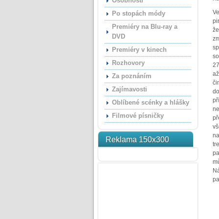
Osobnosti
Ve
Po stopách módy
pi
Premiéry na Blu-ray a
že
DVD
zm
sp
Premiéry v kinech
so
Rozhovory
27
až
Za poznáním
či
Zajímavosti
do
př
Oblíbené scénky a hlášky
ne
Filmové písničky
př
vš
na
Reklama 150x300
tr
pa
mů
Ná
pa