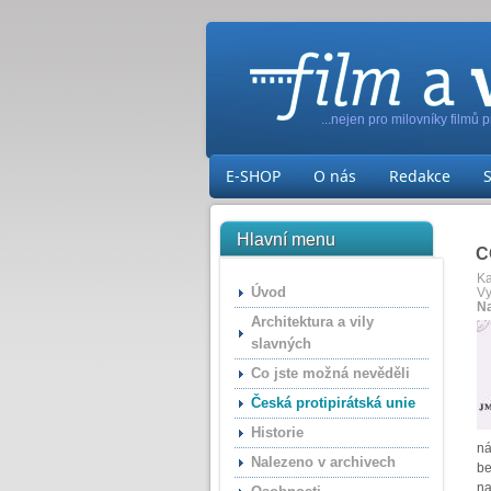
...nejen pro milovníky filmů 
E-SHOP
O nás
Redakce
Hlavní menu
C
Ka
Úvod
Vy
N
Architektura a vily
slavných
Co jste možná nevěděli
Česká protipirátská unie
Historie
ná
Nalezeno v archivech
be
na