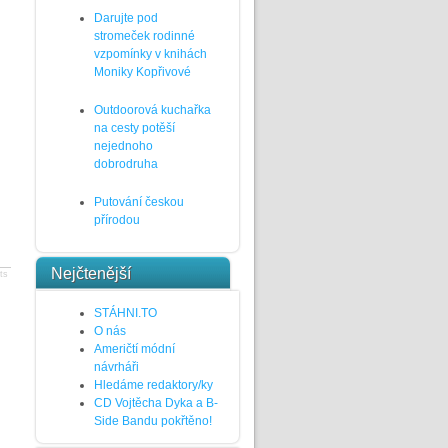
Darujte pod
stromeček rodinné
vzpomínky v knihách
Moniky Kopřivové
Outdoorová kuchařka
na cesty potěší
nejednoho
dobrodruha
Putování českou
přírodou
Nejčtenější
ts
STÁHNI.TO
O nás
Američtí módní
návrháři
Hledáme redaktory/ky
CD Vojtěcha Dyka a B-
Side Bandu pokřtěno!