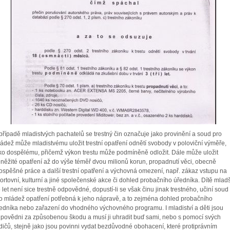
případě mladistvých pachatelů se trestný čin označuje jako provinění a soud pro
ádež může mladistvému uložit trestní opatření odnětí svobody v poloviční výměře,
ko dospělému, přičemž výkon trestu může podmíněně odložit. Dále může uložit
něžité opatření až do výše téměř dvou milionů korun, propadnutí věci, obecně
ospěšné práce a další trestní opatření a výchovná omezení, např. zákaz vstupu na
ortovní, kulturní a jiné společenské akce či dohled probačního úředníka. Dítě mladš
 let není sice trestně odpovědné, dopustí-li se však činu jinak trestného, učiní soud
o mládež opatření potřebná k jeho nápravě, a to zejména dohled probačního
edníka nebo zařazení do vhodného výchovného programu. I mladiství a děti jsou
povědni za způsobenou škodu a musí ji uhradit buď sami, nebo s pomocí svých
dičů, stejně jako jsou povinni vydat bezdůvodné obohacení, které protiprávním