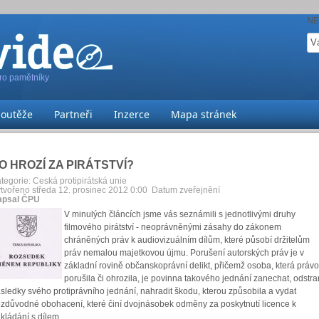
NE
pro pamětníky
Soutěže
Partneři
Inzerce
Mapa stránek
O HROZÍ ZA PIRÁTSTVÍ?
tegorie:
Česká protipirátská unie
tvořeno středa 12. prosinec 2012 0:00
Datum zveřejnění
apsal ČPU
V minulých článcích jsme vás seznámili s jednotlivými druhy
filmového pirátství - neoprávněnými zásahy do zákonem
chráněných práv k audiovizuálním dílům, které působí držitelům
práv nemalou majetkovou újmu. Porušení autorských práv je v
základní rovině občanskoprávní delikt, přičemž osoba, která právo
porušila či ohrozila, je povinna takového jednání zanechat, odstran
sledky svého protiprávního jednání, nahradit škodu, kterou způsobila a vydat
zdůvodné obohacení, které činí dvojnásobek odměny za poskytnutí licence k
kládání s dílem.