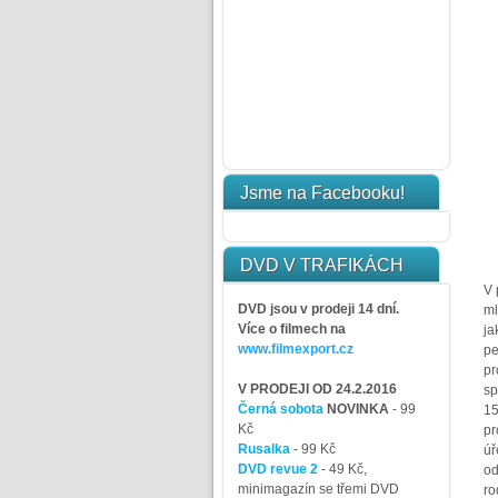
Jsme na Facebooku!
DVD V TRAFIKÁCH
V 
DVD jsou v prodeji 14 dní.
ml
Více o filmech na
ja
www.filmexport.cz
pe
pr
V PRODEJI OD 24.2.2016
sp
Černá sobota
NOVINKA
- 99
15
Kč
pr
Rusalka
- 99 Kč
úř
DVD revue 2
- 49 Kč,
od
minimagazín se třemi DVD
ro