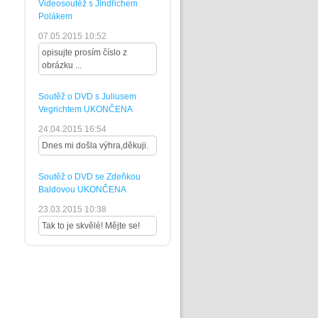
Videosoutěž s Jindřichem
Polákem
07.05.2015 10:52
opisujte prosím číslo z
obrázku ...
Soutěž o DVD s Juliusem
Vegrichtem UKONČENA
24.04.2015 16:54
Dnes mi došla výhra,děkuji.
Soutěž o DVD se Zdeňkou
Baldovou UKONČENA
23.03.2015 10:38
Tak to je skvělé! Mějte se!