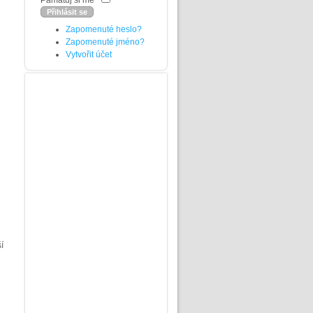
Pamatuj si mě
Zapomenuté heslo?
Zapomenuté jméno?
Vytvořit účet
í