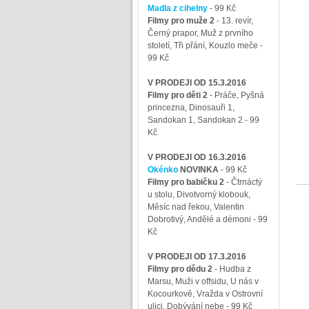
Madla z cihelny
- 99 Kč
Filmy pro muže 2
-
13. revír,
Černý prapor, Muž z prvního
století, Tři přání, Kouzlo meče
-
99 Kč
V PRODEJI OD 15.3.2016
Filmy pro děti 2
-
Práče, Pyšná
princezna, Dinosauři 1,
Sandokan 1, Sandokan 2
- 99
Kč
V PRODEJI OD 16.3.2016
Okénko
NOVINKA
- 99 Kč
Filmy pro babičku 2
-
Čtrnáctý
u stolu, Divotvorný klobouk,
Měsíc nad řekou, Valentin
Dobrotivý, Andělé a démoni
- 99
Kč
V PRODEJI OD 17.3.2016
Filmy pro dědu 2
-
Hudba z
Marsu, Muži v offsidu, U nás v
Kocourkově, Vražda v Ostrovní
ulici, Dobývání nebe
- 99 Kč