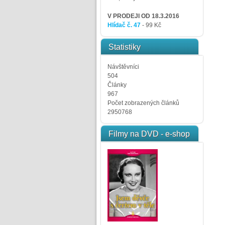
V PRODEJI OD 18.3.2016
Hlídač č. 47
- 99 Kč
Statistiky
Návštěvníci
504
Články
967
Počet zobrazených článků
2950768
Filmy na DVD - e-shop