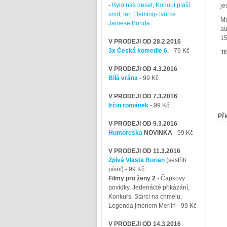
-
Bylo nás deset
,
Kohout plaší
je
smrt
,
Ian Fleming- tvůrce
Mé
Jamese Bonda
au
15
V PRODEJI OD 28.2.2016
3x Česká komedie 6.
- 79 Kč
TE
V PRODEJI OD 4.3.2016
Bílá vrána
- 99 Kč
V PRODEJI OD 7.3.2016
Irčin románek
- 99 Kč
Při
V PRODEJI OD 9.3.2016
Humoreska
NOVINKA
- 99 Kč
V PRODEJI OD 11.3.2016
Zpívá Vlasta Burian
(sestřih
písní)
- 99 Kč
Filmy pro ženy 2
-
Čapkovy
povídky, Jedenácté přikázání,
Konkurs, Starci na chmelu,
Legenda jménem Merlin
- 99 Kč
V PRODEJI OD 14.3.2016