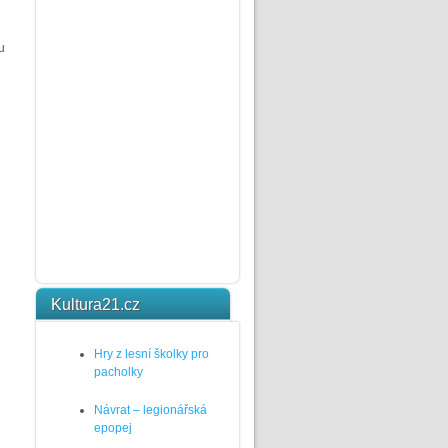
u
Kultura21.cz
Hry z lesní školky pro
pacholky
Návrat – legionářská
epopej