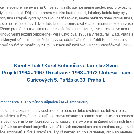
tel je zde přejmenován na Universum, sídlo stejnojmenné společnosti provozující
ty do minulosti. Děj se odehrává v blízké budoucnosti, interiéry hotelu tedy byly
tory filmu zřejmě vybrány pro svou nadčasovost, mohly patřit do doby vzniku filmu,
e stejně tak i do doby, kdy se lidé budou přemisťovat v čase. Interiér pokoje si zase
žeme prohlédnout ve filmu Buldoci a třešně (Juraj Hercz, 1981), terasu ve filmu
unovo velmi pozdní odpoledne (Věra Chytilová, 1983) a v restauraci Zlatá Praha s
osklenými stěnami na střeše budovy se odehrává módní přehlídka, na kterou se
praví opuštěné manželky z filmu S tebou mě baví svět (Marie Poledňáková, 1982).
Karel Filsak / Karel Bubeníček / Jaroslav Švec
Projekt 1964 - 1967 / Realizace
1968 –1972 / Adresa: nám
Curieových 5, Pařížská 30, Praha 1
ercontinental a jeho místo v dějinách české architektury
desátá léta znamenala v české kultuře obecně dobu uvolnění po tuhých letech
desátých. V české architektuře se znovu dostaly po období socialistického realism
 slovu moderní formy, korespondující částečně s vývojem na Západ od našich hrani
ejně tak se uvolnění projevilo i v rozšířených možnostech pro samotnou organizaci
áce architektů. Dřívější státní ateliéry již nebyly jedinou variantou, vznikaly ateliéry