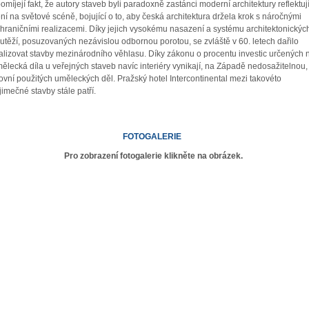
omíjejí fakt, že autory staveb byli paradoxně zastánci moderní architektury reflektují
ní na světové scéně, bojující o to, aby česká architektura držela krok s náročnými
hraničními realizacemi. Díky jejich vysokému nasazení a systému architektonickýc
utěží, posuzovaných nezávislou odbornou porotou, se zvláště v 60. letech dařilo
alizovat stavby mezinárodního věhlasu. Díky zákonu o procentu investic určených 
ělecká díla u veřejných staveb navíc interiéry vynikají, na Západě nedosažitelnou,
ovní použitých uměleckých děl. Pražský hotel Intercontinental mezi takovéto
jimečné stavby stále patří.
FOTOGALERIE
Pro zobrazení fotogalerie klikněte na obrázek.