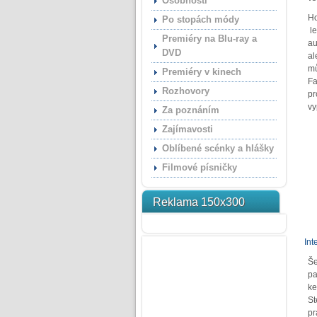
Osobnosti
Ho
Po stopách módy
le
Premiéry na Blu-ray a
au
DVD
al
mů
Premiéry v kinech
Fa
Rozhovory
pr
vy
Za poznáním
Zajímavosti
Oblíbené scénky a hlášky
Filmové písničky
Reklama 150x300
Int
Še
pa
ke
St
pr