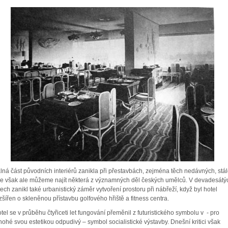
lná část původních interiérů zanikla při přestavbách, zejména těch nedávných, stá
e však ale můžeme najít některá z významných děl českých umělců. V devadesátý
tech zanikl také urbanistický záměr vytvoření prostoru při nábřeží, když byl hotel
zšířen o skleněnou přístavbu golfového hřiště a fitness centra.
tel se v průběhu čtyřiceti let fungování přeměnil z futuristického symbolu v - pro
ohé svou estetikou odpudivý – symbol socialistické výstavby. Dnešní kritici však