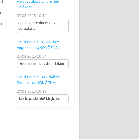
Videosoutěž s Jindřichem
cí
Polákem
h
07.05.2015 10:52
opisujte prosím číslo z
na
obrázku ...
Soutěž o DVD s Juliusem
Vegrichtem UKONČENA
24.04.2015 16:54
Dnes mi došla výhra,děkuji.
Soutěž o DVD se Zdeňkou
Baldovou UKONČENA
23.03.2015 10:38
Tak to je skvělé! Mějte se!