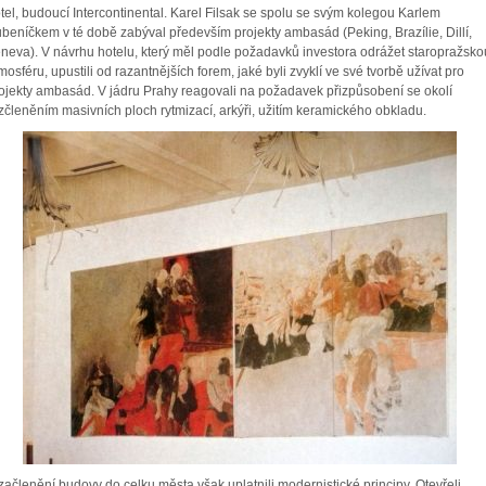
tel, budoucí Intercontinental. Karel Filsak se spolu se svým kolegou Karlem
beníčkem v té době zabýval především projekty ambasád (Peking, Brazílie, Dillí,
neva). V návrhu hotelu, který měl podle požadavků investora odrážet staropražsko
mosféru, upustili od razantnějších forem, jaké byli zvyklí ve své tvorbě užívat pro
ojekty ambasád. V jádru Prahy reagovali na požadavek přizpůsobení se okolí
zčleněním masivních ploch rytmizací, arkýři, užitím keramického obkladu.
začlenění budovy do celku města však uplatnili modernistické principy. Otevřeli