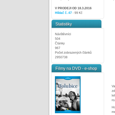
V PRODEJI OD 18.3.2016
Hlídač č. 47
- 99 Kč
Statistiky
Návštěvníci
504
Články
967
Počet zobrazených článků
2950738
Filmy na DVD - e-shop
Va
zd
le
ro
Ho
mn