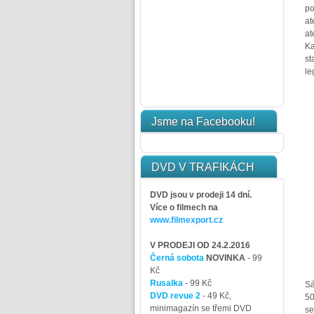
po
at
at
Ka
st
le
Jsme na Facebooku!
DVD V TRAFIKÁCH
DVD jsou v prodeji 14 dní.
Více o filmech na
www.filmexport.cz
V PRODEJI OD 24.2.2016
Černá sobota
NOVINKA
- 99
Kč
Rusalka
- 99 Kč
Sá
DVD revue 2
- 49 Kč,
50
minimagazín se třemi DVD
se