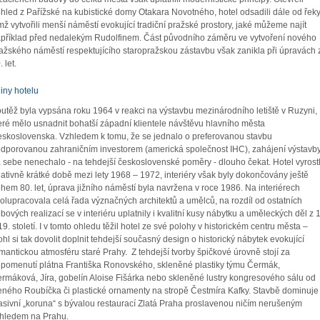
hled z Pařížské na kubistické domy Otakara Novotného, hotel odsadili dále od řeky
mž vytvořili menší náměstí evokující tradiční pražské prostory, jaké můžeme najít
příklad před nedalekým Rudolfinem. Část původního záměru ve vytvoření nového
ažského náměstí respektujícího staropražskou zástavbu však zanikla při úpravách 
 let.
iny hotelu
utěž byla vypsána roku 1964 v reakci na výstavbu mezinárodního letiště v Ruzyni,
eré mělo usnadnit bohatší západní klientele návštěvu hlavního města
skoslovenska. Vzhledem k tomu, že se jednalo o preferovanou stavbu
dporovanou zahraničním investorem (americká společnost IHC), zahájení výstavb
 sebe nenechalo - na tehdejší československé poměry - dlouho čekat. Hotel vyrostl
lativně krátké době mezi lety 1968 – 1972, interiéry však byly dokončovány ještě
hem 80. let, úprava jižního náměstí byla navržena v roce 1986. Na interiérech
olupracovala celá řada význačných architektů a umělců, na rozdíl od ostatních
bových realizací se v interiéru uplatnily i kvalitní kusy nábytku a uměleckých děl z 
19. století. I v tomto ohledu těžil hotel ze své polohy v historickém centru města –
hl si tak dovolit doplnit tehdejší současný design o historický nábytek evokující
mantickou atmosféru staré Prahy. Z tehdejší tvorby špičkové úrovně stojí za
ipomenutí plátna Františka Ronovského, skleněné plastiky týmu Čermák,
rmáková, Jíra, gobelín Aloise Fišárka nebo skleněné lustry kongresového sálu od
ného Roubíčka či plastické ornamenty na stropě Čestmíra Kafky. Stavbě dominuje
sivní „koruna“ s bývalou restaurací Zlatá Praha proslavenou ničím nerušeným
hledem na Prahu.