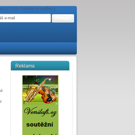
WSLETTER. Přihlašte se k odběru!
Reklama
ké
l
u