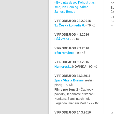
-
Bylo nás deset
,
Kohout plaší
ho
smrt
,
Ian Fleming- tvůrce
Bu
Jamese Bonda
Že
at
V PRODEJI OD 28.2.2016
pr
3x Česká komedie 6.
- 79 Kč
ro
V PRODEJI OD 4.3.2016
Bílá vrána
- 99 Kč
V PRODEJI OD 7.3.2016
Irčin románek
- 99 Kč
V PRODEJI OD 9.3.2016
Humoreska
NOVINKA
- 99 Kč
V PRODEJI OD 11.3.2016
Zpívá Vlasta Burian
(sestřih
písní)
- 99 Kč
Filmy pro ženy 2
-
Čapkovy
povídky, Jedenácté přikázání,
Konkurs, Starci na chmelu,
Legenda jménem Merlin
- 99 Kč
V PRODEJI OD 14.3.2016
V 