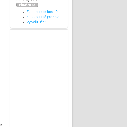
Pamatuj si mě
Zapomenuté heslo?
Zapomenuté jméno?
i
Vytvořit účet
ní