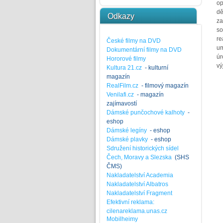
op
dě
Odkazy
za
so
re
České filmy na DVD
um
Dokumentární filmy na DVD
úr
Hororové filmy
vý
Kultura 21.cz
- kulturní
magazín
RealFilm.cz
- filmový magazín
Venilafi.cz
- magazín
zajímavostí
Dámské punčochové kalhoty
-
eshop
Dámské legíny
- eshop
Dámské plavky
- eshop
Sdružení historických sídel
Čech, Moravy a Slezska
(SHS
ČMS)
Nakladatelství Academia
Nakladatelství Albatros
Nakladatelství Fragment
Efektivní reklama:
cilenareklama.unas.cz
Mobilheimy