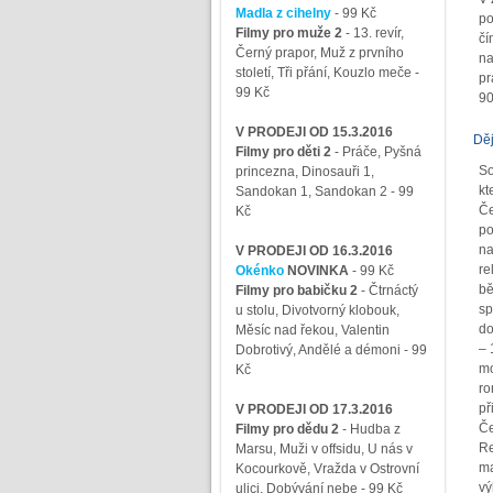
Madla z cihelny
- 99 Kč
po
Filmy pro muže 2
-
13. revír,
čí
Černý prapor, Muž z prvního
na
století, Tři přání, Kouzlo meče
-
pr
99 Kč
90.
V PRODEJI OD 15.3.2016
Děj
Filmy pro děti 2
-
Práče, Pyšná
So
princezna, Dinosauři 1,
kt
Sandokan 1, Sandokan 2
- 99
Če
Kč
po
na
V PRODEJI OD 16.3.2016
re
Okénko
NOVINKA
- 99 Kč
bě
Filmy pro babičku 2
-
Čtrnáctý
sp
u stolu, Divotvorný klobouk,
do
Měsíc nad řekou, Valentin
– 
Dobrotivý, Andělé a démoni
- 99
mo
Kč
ro
př
V PRODEJI OD 17.3.2016
Če
Filmy pro dědu 2
-
Hudba z
Re
Marsu, Muži v offsidu, U nás v
ma
Kocourkově, Vražda v Ostrovní
vý
ulici, Dobývání nebe
- 99 Kč