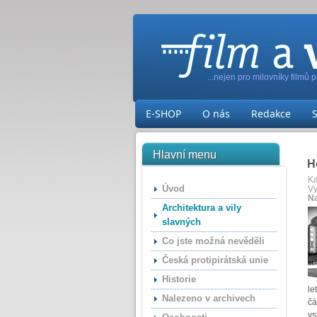
...nejen pro milovníky filmů 
E-SHOP
O nás
Redakce
Hlavní menu
H
Ka
Úvod
Vy
Na
Architektura a vily
slavných
Co jste možná nevěděli
Česká protipirátská unie
Historie
le
Nalezeno v archivech
čá
vs