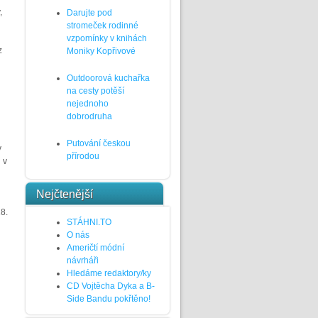
,
Darujte pod
stromeček rodinné
vzpomínky v knihách
z
Moniky Kopřivové
Outdoorová kuchařka
na cesty potěší
nejednoho
dobrodruha
Putování českou
y
přírodou
 v
Nejčtenější
18.
STÁHNI.TO
O nás
Američtí módní
návrháři
Hledáme redaktory/ky
CD Vojtěcha Dyka a B-
Side Bandu pokřtěno!